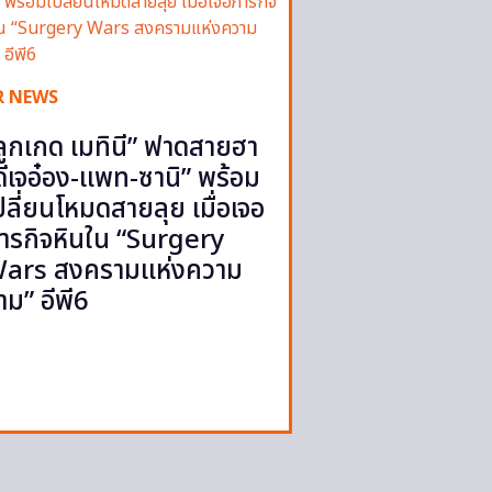
R NEWS
ลูกเกด เมทินี” ฟาดสายฮา
ดีเจอ๋อง-แพท-ซานิ” พร้อม
ปลี่ยนโหมดสายลุย เมื่อเจอ
ารกิจหินใน “Surgery
ars สงครามแห่งความ
าม” อีพี6