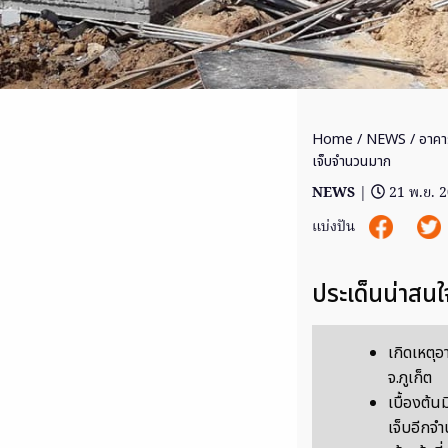
Home
/
NEWS
/ อาคาร
เจ็บจำนวนมาก
NEWS
|
21 พ.ย. 
แบ่งปัน
ประเด็นน่าสนใ
เกิดเหตุอ
จ.ภูเก็ต
เบื้องต้น
เจ็บอีกจ