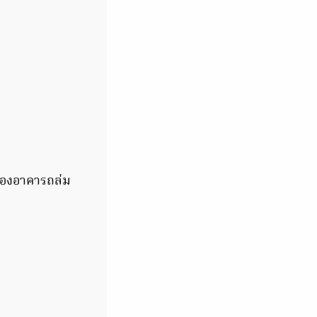
หตุของอาคารถล่ม