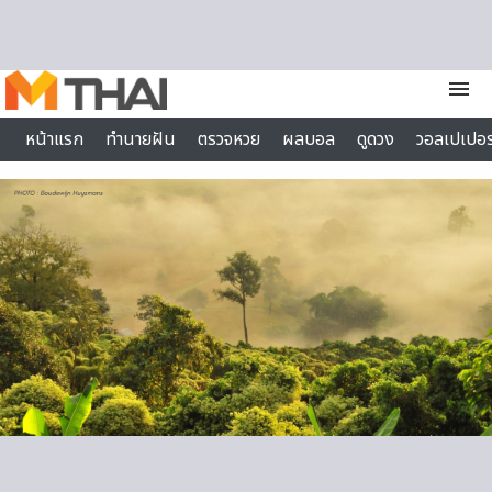
Skip to content
menu
หน้าแรก
ทำนายฝัน
ตรวจหวย
ผลบอล
ดูดวง
วอลเปเปอร
ไลฟ์สไตล์