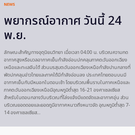
NEWS
พยากรณ์อากาศ วันนี้ 24
พ.ย.
ลักษณะสำคัญทางอุตุนิยมวิทยา เมื่อเวลา 04.00 น. บริเวณความกด
อากาศสูงหรือมวลอากาศเย็นกำลังอ่อนปกคลุมภาคตะวันออกเฉียง
เหนือและทะเลจีนใต้ ส่วนมรสุมตะวันออกเฉียงเหนือกำลังปานกลางที่
พัดปกคลุมอ่าวไทยและภาคใต้มีกำลังอ่อนลง ประเทศไทยตอนบนมี
อากาศเย็นกับมีหมอกในตอนเช้า โดยบริเวณพื้นราบในภาคเหนือและ
ภาคตะวันออกเฉียงเหนือมีอุณหภูมิต่ำสุด 16-21 องศาเซลเซียส
สำหรับในตอนกลางวันบริเวณที่โล่งแจ้งมีแดดจัดและอากาศอุ่น ส่วน
บริเวณยอดดอยและยอดภูมีอากาศหนาวถึงหนาวจัด อุณหภูมิต่ำสุด 7-
14 องศาเซลเซียส…