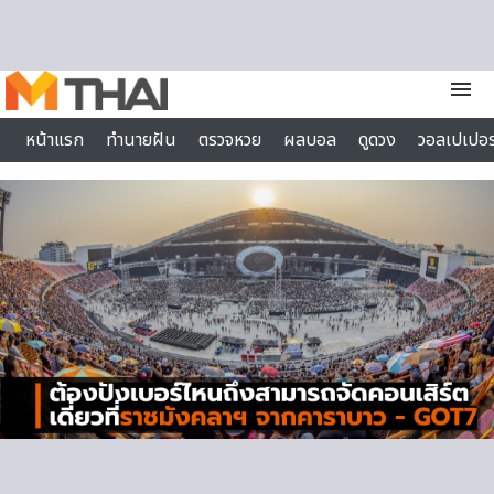
Skip to content
menu
หน้าแรก
ทำนายฝัน
ตรวจหวย
ผลบอล
ดูดวง
วอลเปเปอร
ไลฟ์สไตล์