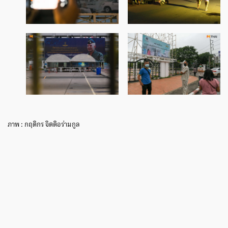
ภาพ : กฤติกร จิตติอร่ามกูล