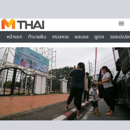
Skip to content
menu
หน้าแรก
ทำนายฝัน
ตรวจหวย
ผลบอล
ดูดวง
วอลเปเปอร
ไลฟ์สไตล์