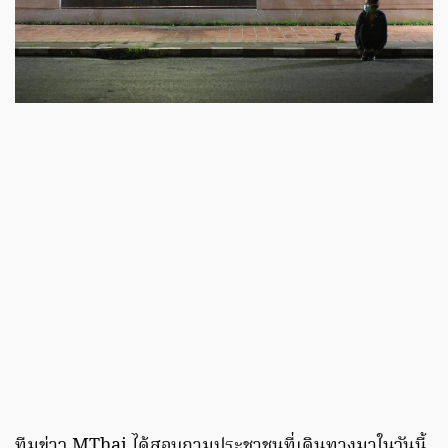
ทีมข่าว MThai ได้สอบถามประชาชนที่เดินทางมาในวันนี้