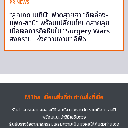
PR NEWS
“ลูกเกด เมทินี” ฟาดสายฮา “ดีเจอ๋อง-
แพท-ซานิ” พร้อมเปลี่ยนโหมดสายลุย
เมื่อเจอภารกิจหินใน “Surgery Wars
สงครามแห่งความงาม” อีพี6
MThai เชื่อในสิ่งที่ทำ ทำในสิ่งที่เชื่อ
รับข่าวสารเลขมงคล สถิติเลขดัง ดวงรายวัน รายเดือน รายปี
พร้อมแนะนำวิธีเสริมดวง
ลุ้นรับรางวัลจากกิจกรรมเสริมความเป็นมงคลให้กับตัวท่านเอง