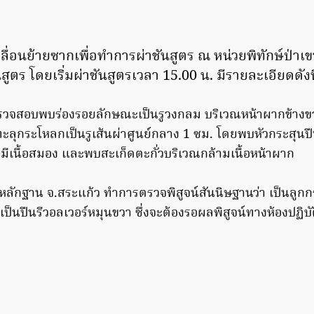
ื่อนย้ายซากเพื่อทำการผ่าชันสูตร ณ หน่วยพิทักษ์ป่าเ
ตร โดยเริ่มผ่าชันสูตรเวลา 15.00 น. มีรายละเอียดดังนี
รวจสอบพบร่องรอยลักษณะเป็นรูวงกลม บริเวณหน้าผากข้างขว
ะลุกระโหลกเป็นรูเส้นผ่าศูนย์กลาง 1 ซม. โดยพบหัวกระสุนปื
มีเนื้อสมอง และพบสะเก็ดตะกั่วบริเวณกล้ามเนื้อหน้าผาก
์หลักฐาน จ.สระแก้ว ทำการตรวจพิสูจน์สันนิษฐานว่า เป็นลูกก
 เป็นปืนรีวอลเวอร์หมุนขวา ซึ่งจะต้องรอผลพิสูจน์ทางห้องปฏิบัต