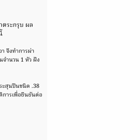
ขาตระกรุบ ผล
้
า จึงทำการผ่า
นจำนวน 1 หัว ฝัง
ระสุนปืนชนิด .38
ิการเพื่อยืนยันต่อ