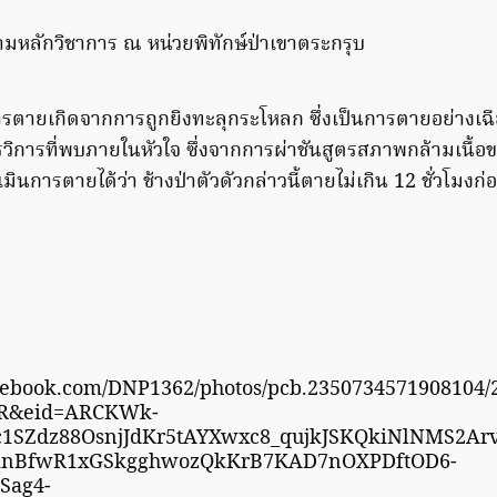
หลักวิชาการ ณ หน่วยพิทักษ์ป่าเขาตระกรุบ
ุการตายเกิดจากการถูกยิงทะลุกระโหลก ซึ่งเป็นการตายอย่างเ
ิการที่พบภายในหัวใจ ซึ่งจากการผ่าชันสูตรสภาพกล้ามเนื้อข
ะเมินการตายได้ว่า ช้างป่าตัวดัวกล่าวนี้ตายไม่เกิน 12 ชั่วโมงก
cebook.com/DNP1362/photos/pcb.2350734571908104/
-R&eid=ARCKWk-
1SZdz88OsnjJdKr5tAYXwxc8_qujkJSKQkiNlNMS2Ar
mnBfwR1xGSkgghwozQkKrB7KAD7nOXPDftOD6-
Sag4-