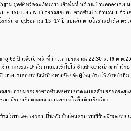
์หลักฐาน ชุดจังหวัดฉะเชิงเทรา เข้าพื้นที่ บริเวณบ้านคลองเตย
76 E 1501095 N 1) ตรวจสอบพบ ซากช้างป่า จำนวน 1 ตัว เพ
โลกรัม อายุประมาณ 15 -17 ปี นอนล้มตายในสวนปาล์ม ตรวจ
ายุ 63 ปี แจ้งเจ้าหน้าที่ว่า เวลาประมาณ 22.30 น. (6 ต.ค.
ข้ามากินยอดปาล์ม ตนเองเข้าไปไล่ ช้างป่าจะวิ่งเข้ามาทำร้าย จึ
หนี มาทราบภายหลังว่าช้างตายจึงแจ้งผู้ใหญ่บ้านให้เจ้าหน้าที
ตรวจสอบภายนอกของซากช้างพบรอยบาดแผลคล้ายรอยกระสุนบ
 รอย มีรอยเลือดออกจากแผลกองในพื้นดินเล็กน้อย
างไม่พบร่องรอยการดิ้นหรือชักก่อนตาย พบขี้ช้างมีของเหล