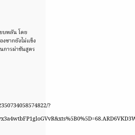
ฉียบพลัน โดย
องซากยังไม่แข็ง
่อนการผ่าชันสูตร
2350734058574822/?
vx3a4wtbFP1gloGVvR&xts%5B0%5D=68.ARD6VKD3W