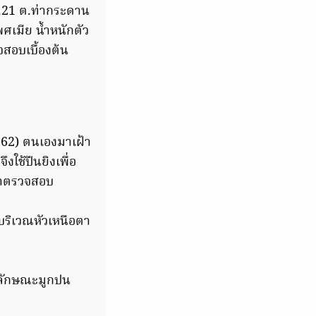
 ม.21 ต.ท่ากระดาน
ศเมีย น้ำหนักตัว
สอบเบื้องต้น
2562) ตนเองมาเฝ้า
งใช้ปืนยิงเพื่อ
่มาตรวจสอบ
ริเวณหัวเหนือตา
วลักษณะมูกปน