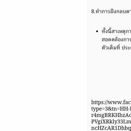
8.ทำการฝังกลบตาม
ทั้งนี้สาเหต
สอดคล้องการว
ตัวเต็มที่ ปร
https://www.fa
type=3&tn=HH
r4mgBRKHhzAc
PVgiXRkly33L
ncHZcAR1Dhbq