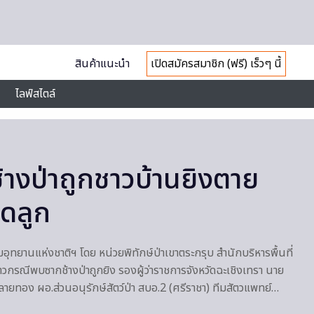
สินค้าแนะนำ
เปิดสมัครสมาชิก (ฟรี) เร็วๆ นี้
ไลฟ์สไตล์
ช้างป่าถูกชาวบ้านยิงตาย
ดลูก
รมอุทยานแห่งชาติฯ โดย หน่วยพิทักษ์ป่าเขาตระกรุบ สำนักบริหารพื้นที่
งข่าวกรณีพบซากช้างป่าถูกยิง รองผู้ว่าราชการจังหวัดฉะเชิงเทรา นาย
ายทอง ผอ.ส่วนอนุรักษ์สัตว์ป่า สบอ.2 (ศรีราชา) ทีมสัตวแพทย์…