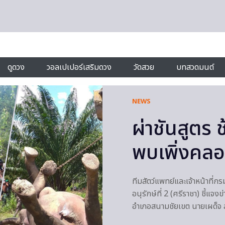
ดูดวง
วอลเปเปอร์เสริมดวง
วัดสวย
บทสวดมนต์
NEWS
ผ่าชันสูตร 
พบเพิ่งคลอ
ทีมสัตว์แพทย์และเจ้าหน้าที่ก
อนุรักษ์ที่ 2 (ศรีราชา) ชี้แจ
อำเภอสนามชัยเขต นายเผด็จ ล