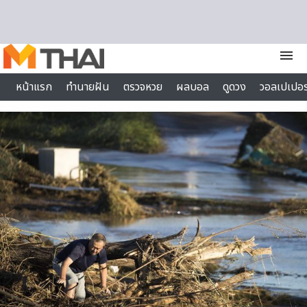
Skip to content
menu
หน้าแรก
ทำนายฝัน
ตรวจหวย
ผลบอล
ดูดวง
วอลเปเปอร
ไลฟ์สไตล์