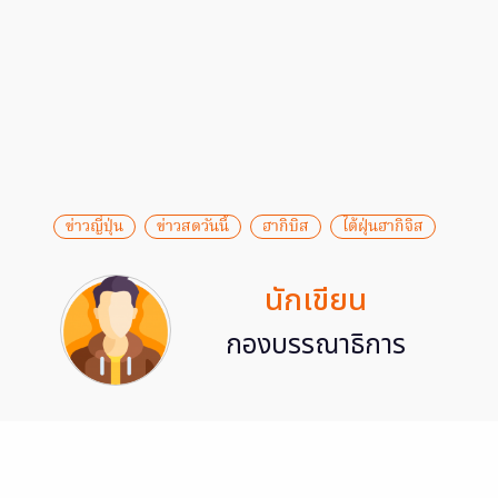
ข่าวญี่ปุ่น
ข่าวสดวันนี้
ฮากิบิส
ไต้ฝุ่นฮากิจิส
นักเขียน
กองบรรณาธิการ