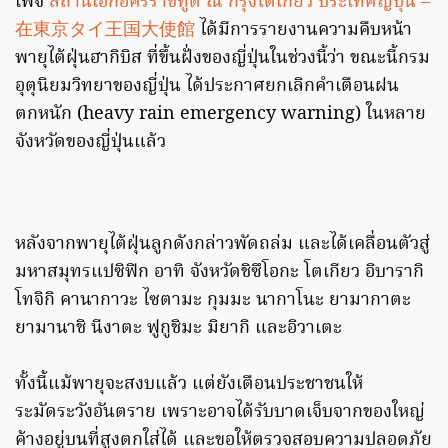
เพจ
สถานเอกอัครราชทูต ณ กรุงโตเกียว ประเทศญี่ปุ่น –
在東京タイ王国大使館
ได้มีการรายงานความคืบหน้า
พายุไต้ฝุ่นฮากิบิส ที่ขึ้นฝั่งของญี่ปุ่นในช่วงนี้ว่า ขณะนี้กรม
อุตุนิยมวิทยาของญี่ปุ่น ได้ประกาศยกเลิกคำเตือนฝน
ตกหนัก (heavy rain emergency warning) ในหลาย
จังหวัดของญี่ปุ่นแล้ว
หลังจากพายุไต้ฝุ่นลูกดังกล่าวพัดถล่ม และได้เคลื่อนตัวสู่
มหาสมุทรแปซิฟิก อาทิ จังหวัดชิซึโอกะ โตเกียว อิบารากิ
โทจิกิ คานากาวะ ไซตามะ กุมมะ นากาโนะ ยามากาตะ
ยามานาชิ นีงาตะ ฟูกูชิมะ มิยากิ และอิวาเตะ
ทั้งนี้แม้พายุจะสงบแล้ว แต่ยังเตือนประชาชนให้
ระมัดระวังอันตราย เพราะอาจได้รับบาดเจ็บจากของใหญ่
ค้างอยู่บนที่สูงตกใส่ได้ และขอให้ตรวจสอบความปลอดภัย