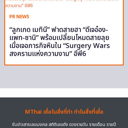
PR NEWS
“ลูกเกด เมทินี” ฟาดสายฮา “ดีเจอ๋อง-
แพท-ซานิ” พร้อมเปลี่ยนโหมดสายลุย
เมื่อเจอภารกิจหินใน “Surgery Wars
สงครามแห่งความงาม” อีพี6
MThai เชื่อในสิ่งที่ทำ ทำในสิ่งที่เชื่อ
รับข่าวสารเลขมงคล สถิติเลขดัง ดวงรายวัน รายเดือน รายปี