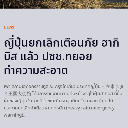
NEWS
ญี่ปุ่นยกเลิกเตือนภัย ฮากิ
บิส แล้ว ปชช.ทยอย
ทำความสะอาด
เพจ สถานเอกอัครราชทูต ณ กรุงโตเกียว ประเทศญี่ปุ่น – 在東京タ
イ王国大使館 ได้มีการรายงานความคืบหน้าพายุไต้ฝุ่นฮากิบิส ที่ขึ้น
ฝั่งของญี่ปุ่นในช่วงนี้ว่า ขณะนี้กรมอุตุนิยมวิทยาของญี่ปุ่น ได้
ประกาศยกเลิกคำเตือนฝนตกหนัก (heavy rain emergency
warning)…