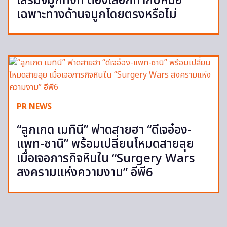
เสริมจมูกทั้งที ต้องเลือกทำกับหมอ
เฉพาะทางด้านจมูกโดยตรงหรือไม่
PR NEWS
“ลูกเกด เมทินี” ฟาดสายฮา “ดีเจอ๋อง-
แพท-ซานิ” พร้อมเปลี่ยนโหมดสายลุย
เมื่อเจอภารกิจหินใน “Surgery Wars
สงครามแห่งความงาม” อีพี6