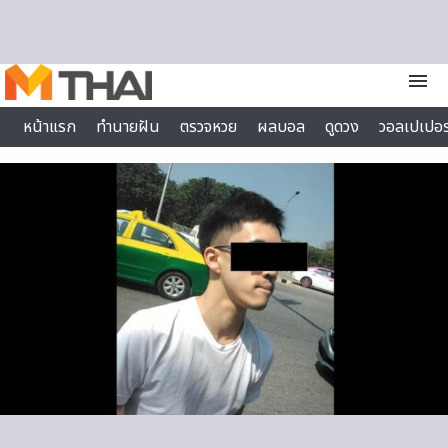
Skip to content
menu
หน้าแรก
ทำนายฝัน
ตรวจหวย
ผลบอล
ดูดวง
วอลเปเปอร
ไลฟ์สไตล์