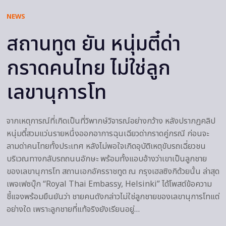
NEWS
สถานทูต ยัน หนุ่มตี๋ด่า
กราดคนไทย ไม่ใช่ลูก
เลขานุการโท
จากเหตุการณ์ที่เกิดเป็นที่วิพากษ์วิจารณ์อย่างกว้าง หลังปรากฏคลิป
หนุ่มตี๋สวมแว่นรายหนึ่งออกอาการฉุนเฉียวด่ากราดคู่กรณี ก่อนจะ
ลามด่าคนไทยทั้งประเทศ หลังไม่พอใจเกิดอุบัติเหตุขับรถเฉี่ยวชน
บริเวณทางกลับรถถนนอักษะ พร้อมทั้งแอบอ้างว่าเขาเป็นลูกชาย
ของเลขานุการโท สถานเอกอัครราชทูต ณ กรุงเฮลซิงกิด้วยนั้น ล่าสุด
เพจเฟซบุ๊ก “Royal Thai Embassy, Helsinki” ได้โพสต์ข้อความ
ชี้แจงพร้อมยืนยันว่า ชายคนดังกล่าวไม่ใช่ลูกชายของเลขานุการโทแต่
อย่างใด เพราะลูกชายที่แท้จริงยังเรียนอยู่…