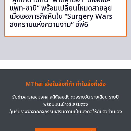
“ลูกเกด เมทินี” ฟาดสายฮา “ดีเจอ๋อง-
แพท-ซานิ” พร้อมเปลี่ยนโหมดสายลุย
เมื่อเจอภารกิจหินใน “Surgery Wars
สงครามแห่งความงาม” อีพี6
MThai เชื่อในสิ่งที่ทำ ทำในสิ่งที่เชื่อ
รับข่าวสารเลขมงคล สถิติเลขดัง ดวงรายวัน รายเดือน รายปี
พร้อมแนะนำวิธีเสริมดวง
ลุ้นรับรางวัลจากกิจกรรมเสริมความเป็นมงคลให้กับตัวท่านเอง