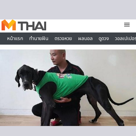
Skip to content
menu
หน้าแรก
ทำนายฝัน
ตรวจหวย
ผลบอล
ดูดวง
วอลเปเปอร
ไลฟ์สไตล์