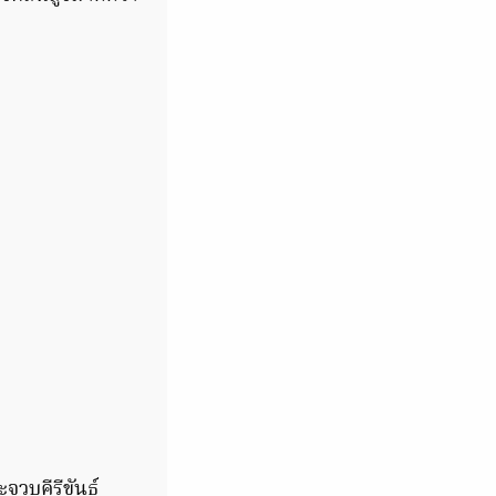
จวบคีรีขันธ์