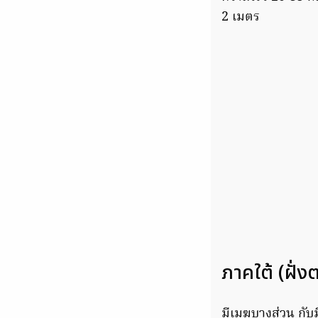
2 เมตร
ภาคใต้ (ฝั่ง
มีเมฆบางส่วน กับม