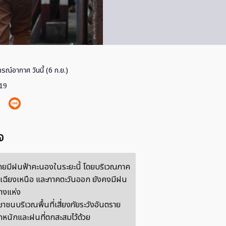
ณ์อากาศ วันนี้ (6 ก.ย.)
019
จ
ยมีฝนฟ้าคะนองในระยะนี้ โดยบริเวณภาค
เฉียงเหนือ และภาคตะวันออก ยังคงมีฝน
างแห่ง
าชนบริเวณพื้นที่เสี่ยงภัยระวังอันตราย
นักและฝนที่ตกสะสมไว้ด้วย