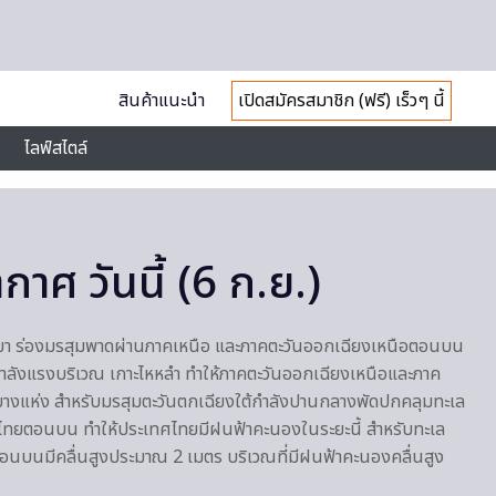
สินค้าแนะนำ
เปิดสมัครสมาชิก (ฟรี) เร็วๆ นี้
ไลฟ์สไตล์
าศ วันนี้ (6 ก.ย.)
ยา ร่องมรสุมพาดผ่านภาคเหนือ และภาคตะวันออกเฉียงเหนือตอนบน
กำลังแรงบริเวณ เกาะไหหลำ ทำให้ภาคตะวันออกเฉียงเหนือและภาค
งแห่ง สำหรับมรสุมตะวันตกเฉียงใต้กำลังปานกลางพัดปกคลุมทะเล
วไทยตอนบน ทำให้ประเทศไทยมีฝนฟ้าคะนองในระยะนี้ สำหรับทะเล
นบนมีคลื่นสูงประมาณ 2 เมตร บริเวณที่มีฝนฟ้าคะนองคลื่นสูง