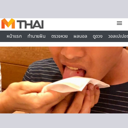
Skip to content
menu
หน้าแรก
ทำนายฝัน
ตรวจหวย
ผลบอล
ดูดวง
วอลเปเปอร
ไลฟ์สไตล์