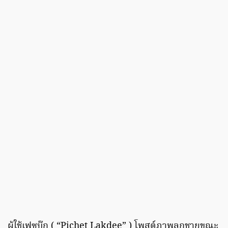
ผู้ใช้เฟซบุ๊ก ( “Pichet Lakdee” ) โพสต์ภาพลูกชายขณะ