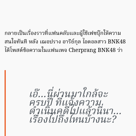
กลายเป็นเรื่องราวที่แฟนคลับและผู้ใช้เฟซบุ๊กให้ความ
สนใจทันที หลัง เฌอปราง อารีย์กุล ไอดอลสาว BNK48
ได้โพสต์ข้อความในแฟนเพจ Cherprang BNK48 ว่า
เอ๊…นี่ผ่านมาใกล้จะ
ครบปี ที่แจ้งความ
ดำเนินคดีไปแล้วนี่นา…
เรื่องไปถึงไหนบ้างนะ?