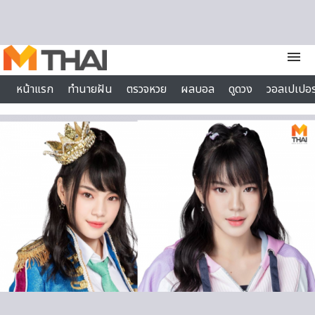
Skip to content
menu
หน้าแรก
ทำนายฝัน
ตรวจหวย
ผลบอล
ดูดวง
วอลเปเปอร
ไลฟ์สไตล์