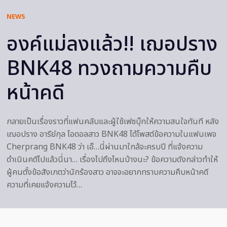
NEWS
องค์แม่ลงแล้ว!! เฌอปราง
BNK48 ทวงถามความคืบ
หน้าคดี
กลายเป็นเรื่องราวที่แฟนคลับและผู้ใช้เฟซบุ๊กให้ความสนใจทันที หลัง
เฌอปราง อารีย์กุล ไอดอลสาว BNK48 ได้โพสต์ข้อความในแฟนเพจ
Cherprang BNK48 ว่า เอ๊…นี่ผ่านมาใกล้จะครบปี ที่แจ้งความ
ดำเนินคดีไปแล้วนี่นา… เรื่องไปถึงไหนบ้างนะ? ข้อความดังกล่าวทำให้
ผู้คนตั้งข้อสังเกตว่านักร้องสาว อาจจะอยากทราบความคืบหน้าคดี
ความที่เคยแจ้งความไว้…