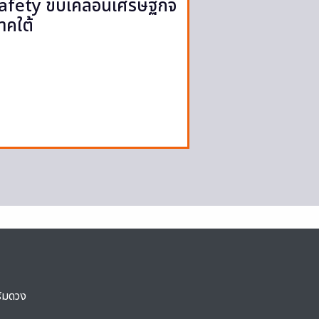
afety ขับเคลื่อนเศรษฐกิจ
าคใต้
ริมดวง