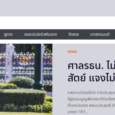
ดูดวง
วอลเปเปอร์เสริมดวง
วัดสวย
บทสวดมนต์
NEWS
ศาลรธน. ไม
สัตย์ แจงไม
รายงานข่าวแจ้งว่า การประชุ
รัฐธรรมนูญพิจารณาวินิจฉัยต
ตำแหน่งของ พล.อ.ประยุทธ์ จ
มาตรา 161…