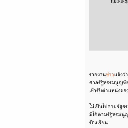
โโยให้เหต
รายงาน
ข่าว
แจ้งว
ศาลรัฐธรรมนูญพิ
เข้ารับตำแหน่งขอ
ไม่เป็นไปตามรัฐธร
มิได้ตามรัฐธรมนูญ
ร้องเรียน