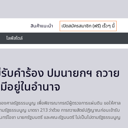
สินค้าแนะนำ
เปิดสมัครสมาชิก (ฟรี) เร็วๆ นี้
ไลฟ์สไตล์
่รับคำร้อง ปมนายกฯ ถวาย
่มีอยู่ในอำนาจ
มของศาลรัฐธรรมนูญ เพื่อพิจารณากรณีผู้ตรวจการแผ่นดิน ขอให้ศาล
ามรัฐธรรมนูญ มาตรา 213 ว่าด้วย การถวายสัตย์ปฏิญาณก่อนเข้ารับ
ันทร์โอชา นายกรัฐมนตรี และคณะรัฐมนตรี ไม่เป็นไปตามรัฐธรรมนูญ