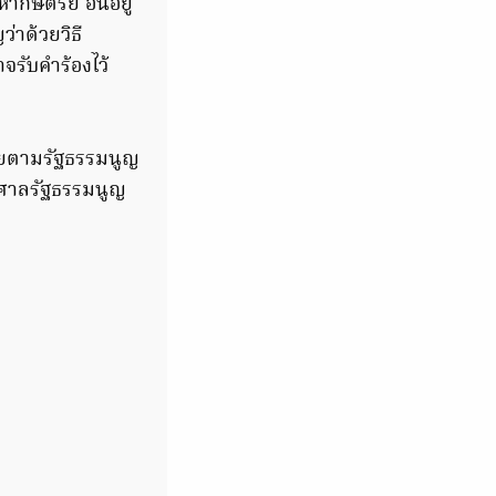
ษัตริย์ อันอยู่
าด้วยวิธี
รับคำร้องไว้
จฉัยตามรัฐธรรมนูญ
ศาลรัฐธรรมนูญ