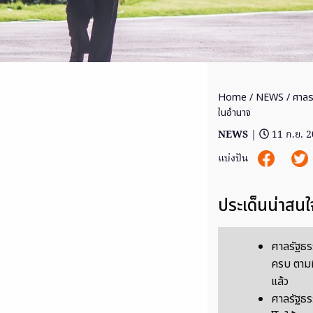
Home
/
NEWS
/ ศาลร
ในอำนาจ
NEWS
|
11 ก.ย. 
แบ่งปัน
ประเด็นน่าสนใ
ศาลรัฐธร
ครบ ตามท
แล้ว
ศาลรัฐธร