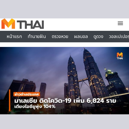
Skip to content
menu
หน้าแรก
ทำนายฝัน
ตรวจหวย
ผลบอล
ดูดวง
วอลเปเปอร
ไลฟ์สไตล์