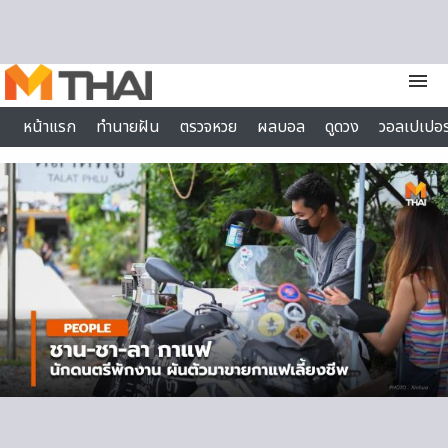
Skip to content
menu
หน้าแรก
ทำนายฝัน
ตรวจหวย
ผลบอล
ดูดวง
วอลเปเปอร
ไลฟ์สไตล์