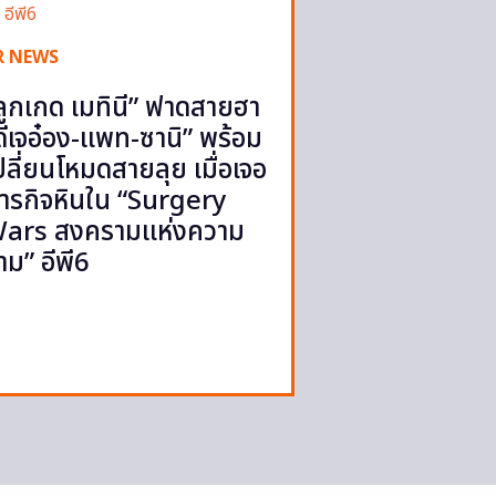
R NEWS
ลูกเกด เมทินี” ฟาดสายฮา
ดีเจอ๋อง-แพท-ซานิ” พร้อม
ปลี่ยนโหมดสายลุย เมื่อเจอ
ารกิจหินใน “Surgery
ars สงครามแห่งความ
าม” อีพี6