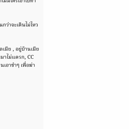
อาไม่มีใครเอาไปทำ
จนกว่าจะเดินไม่ไหว
มีย , อยู่บ้านเมีย
่าหมาไม่แดรก, CC
านเอาขำๆ เพื่อฆ่า