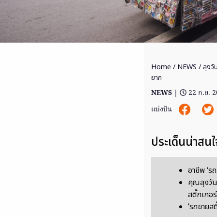
Home
/
NEWS
/ ลุงวั
ยาก
NEWS
|
22 ก.ย. 
แบ่งปัน
ประเด็นน่าสนใ
อาชีพ ‘รถข
คุณลุงวัน
สติ๊กเกอร
’รถขายสติ