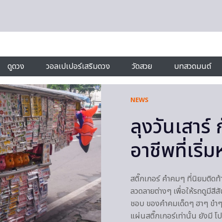
ดูดวง
วอลเปเปอร์เสริมดวง
วัดสวย
บทสวดมนต์
NEWS
ลุงวันเสาร์ 
อาชีพที่เริ
สติ๊กเกอร์ คำคมๆ ที่นิยมติด
ลวดลายต่างๆ เพื่อให้รถดูมีส
ชอบ ของคำคมเด็ดๆ ฮาๆ ขำๆ แ
แผ่นสติ๊กเกอร์เท่านั้น ยังมี 