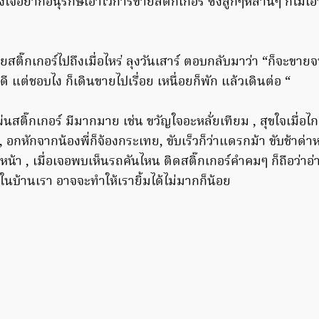
้งใจอยากอนุรักษ์เอาไว้การขายสติ๊กเกอร์ ซึ่งลูกๆหลานๆ ก็ไม่เ
ยสติ๊กเกอร์ไปถึงเมื่อไหร่ ลุงวันเสาร์ ตอบกลับมาว่า “ก็จะขาย
ยดี แต่ชอบไง ก็เดินขายไปเรื่อย เหนื่อยก็พัก แล้วเดินต่อ “
ติ๊กเกอร์ มีมากมาย เช่น ขวัญใจอะหลั่ยเทียม , สุขใจเมื่อไกลเ
 , อกหักจากน้องพี่ก็จ้องกระเทย, ขับเร็วก็ว่าแดรกม้า ขับช้าด
ึ้นหน้า , เมื่อเจอพบเห็นรถคันไหน ติดสติ๊กเกอร์คำคมๆ ก็ถือว่าอ่
ในบ้านเรา อาจจะทำให้เรายิ้มได้ไม่มากก็น้อย