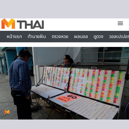
Skip to content
menu
หน้าแรก
ทำนายฝัน
ตรวจหวย
ผลบอล
ดูดวง
วอลเปเปอร
ไลฟ์สไตล์