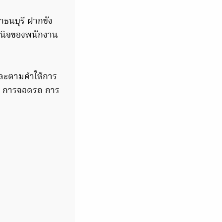
ธนบุรี ฝากขัง
ลพินิจของพนักงาน
ฎ และตามคำให้การ
ื่ม การจอดรถ การ