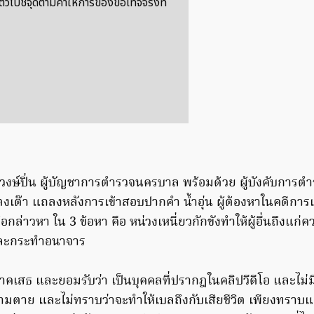
ัวไปชี้จุดตามคำให้การของข้อเท็จจริงที่
 วงษ์ปิ่น ผู้บัญชาการตำรวจนครบาล พร้อมด้วย ผู้บังคับการ
ตงเต๊า แถลงหลังการเข้าสอบปากคำ น้ำอุ่น ผู้ต้องหาในคดีการเ
กล่าวหา ใน 3 ข้อหา คือ หน่วงเหนี่ยวกักขังทำให้ผู้อื่นถึงแก่
ละกระทำอนาจาร
ภาคเสธ และยอมรับว่า เป็นบุคคลที่ปรากฎในคลิปวีดีโอ และไม่ม
ามตาย และไม่ทราบว่าจะทำให้เบลถึงกับเสียชีวิต เพียงทราบ