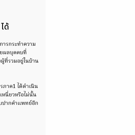
ได้
กับการกระทำความ
ายผลบุคคบที่
ู้ที่รวมอยู่ในบ้าน
รภาค1 ได้ดำเนิน
นี่ยวหรือไม่นั้น
รสอบปากคำแพทย์อีก