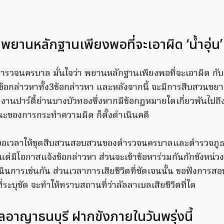
พยานหลักฐานเพียงพอที่จะเอาผิด ‘น้ำอุ่น’ 
การตำรวจนครบาล มั่นใจว่า พยานหลักฐานเพียงพอที่จะเอาผิด 
มข้อกล่าวหาทั้ง3ข้อกล่าวหา และหลังจากนี้ จะมีการสืบสวนขย
ดงานปาร์ตี้ย่านบางบัวทองซึ่งหากมีข้อกฎหมายใดเกี่ยวพันไปถึงผ
กษณะของการกระทำความผิด ก็ตั้งดำเนินคดี
งขอเวลาให้ชุดสืบสวนสอบสวนของตำรวจนครบาลและตำรวจภูธ
แต่มีโอกาสแจ้งข้อกล่าวหา ส่วนจะเข้าข้อหาร่วมกันกักขังหน่วงเห
เนินการเช่นกัน ส่วนเวลาการเสียชีวิตที่ชัดเจนนั้น ขอฟังกา
ี่ระบุชัด จะทำให้ทราบสถานที่ว่าลัลลาเบลเสียชีวิตที่ใด
าญาธนบุรี ฝากขังภายในวันพรุ่งนี้