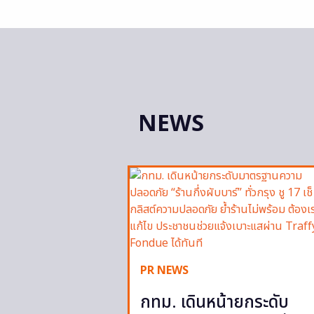
NEWS
PR NEWS
กทม. เดินหน้ายกระดับ