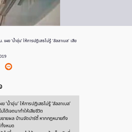
. เผย ‘น้ำอุ่น’ ให้การปฏิเสธไม่รู้ ‘ลัลลาเบล’ เสีย
2019
จ
 ‘น้ำอุ่น’ ให้การปฏิเสธไม่รู้ ‘ลัลลาเบล’
-ไม่ได้เจตนาทำให้เสียชีวิต
งขยายผล บ้านจัดปาร์ตี้ หากกฎหมายถึง
ีทั้งหมด