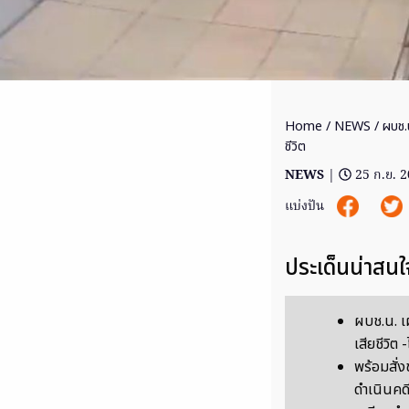
Home
/
NEWS
/ ผบช.น
ชีวิต
NEWS
|
25 ก.ย. 
แบ่งปัน
ประเด็นน่าสนใ
ผบช.น. เผย
เสียชีวิต 
พร้อมสั่
ดำเนินคด