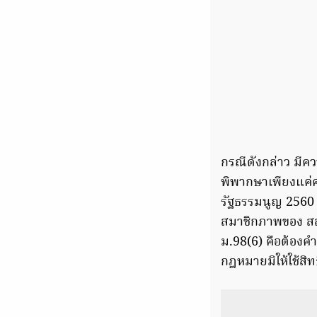
กรณีดังกล่าว มีค
พิพากษาเพียงแค่ศา
รัฐธรรมนูญ 2560 ม
สมาชิกภาพของ สส.
ม.98(6) คือต้องค
กฎหมายมิให้ใช้สิทธ