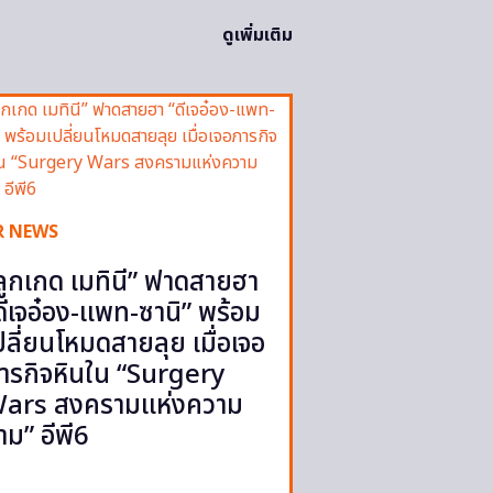
ดูเพิ่มเติม
R NEWS
ลูกเกด เมทินี” ฟาดสายฮา
ดีเจอ๋อง-แพท-ซานิ” พร้อม
ปลี่ยนโหมดสายลุย เมื่อเจอ
ารกิจหินใน “Surgery
ars สงครามแห่งความ
าม” อีพี6