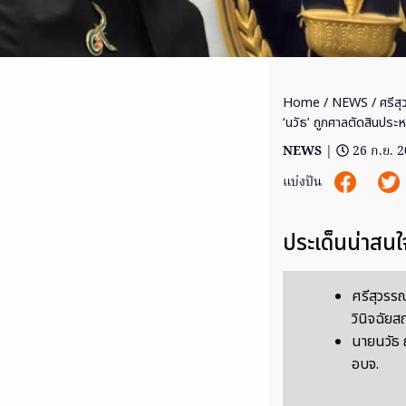
Home
/
NEWS
/ ศรีส
‘นวัธ’ ถูกศาลตัดสินประห
NEWS
|
26 ก.ย. 
แบ่งปัน
ประเด็นน่าสนใ
ศรีสุวรร
วินิจฉัย
นายนวัธ ถ
อบจ.