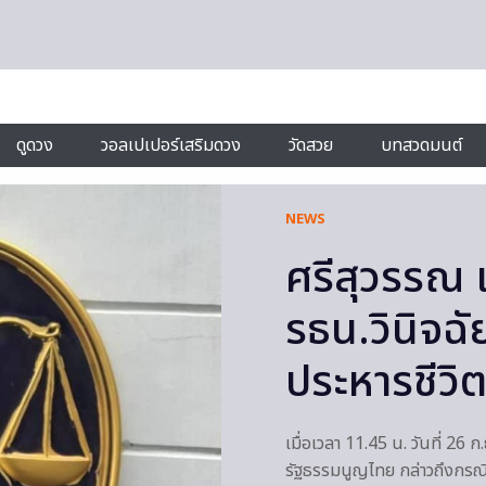
ดูดวง
วอลเปเปอร์เสริมดวง
วัดสวย
บทสวดมนต์
NEWS
ศรีสุวรรณ 
รธน.วินิจฉั
ประหารชีวิ
เมื่อเวลา 11.45 น. วันที่ 2
รัฐธรรมนูญไทย กล่าวถึงกรณี