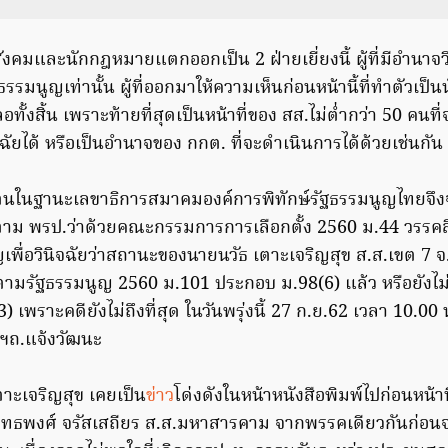
ังคมและนักกฎหมายแตกออกเป็น 2 ฝ่ายเยี่ยงนี้ ผู้ที่มีอำนาจวิ
ธรรมนูญเท่านั้น ผู้ที่ออกมาให้ความเห็นก่อนหน้านี้ที่ทำตัวเป
ั้งสิ้น เพราะท้ายที่สุดเป็นหน้าที่ของ สส.ไม่ต่ำกว่า 50 คนที
จฉัยได้ หรือเป็นอำนาจของ กกต. ที่จะดำเนินการได้ด้วยเช่นกัน
 ตนในฐานะเลขาธิการสมาคมองค์การพิทักษ์รัฐธรรมนูญไทยจึง
ตาม พรป.ว่าด้วยคณะกรรมการการเลือกตั้ง 2560 ม.44 วรรคสี่
เพื่อวินิจฉัยว่าสถานะของนายนวัธ เตาะเจริญสุข ส.ส.เขต 7
ลงตามรัฐธรรมนูญ 2560 ม.101 ประกอบ ม.98(6) แล้ว หรือยัง
เพราะคดียังไม่ถึงที่สุด ในวันพรุ่งนี้ 27 ก.ย.62 เวลา 10.00 
ฯถ.แจ้งวัฒนะ
ตาะเจริญสุข เคยเป็น
ข่าว
โด่งดังในหน้าหนังสือพิมพ์ไปก่อนหน้
ยุทธพงศ์ จรัสเสถียร ส.ส.มหาสารคาม จากพรรคเดียวกันก่อน