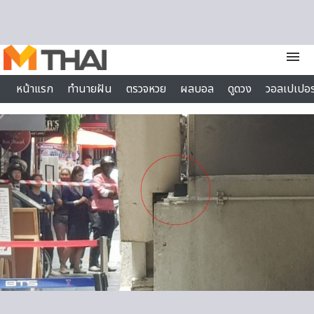
Skip to content
menu
หน้าแรก
ทำนายฝัน
ตรวจหวย
ผลบอล
ดูดวง
วอลเปเปอร
ไลฟ์สไตล์