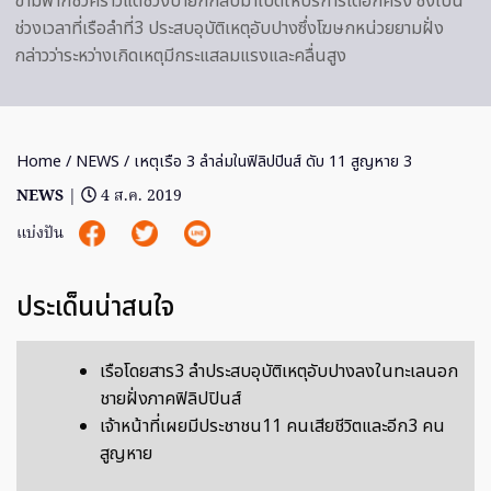
ข้ามฟากชั่วคราวแต่ช่วงบ่ายก็กลับมาเปิดให้บริการได้อีกครั้ง ซึ่งเป็น
ช่วงเวลาที่เรือลำที่3 ประสบอุบัติเหตุอับปางซึ่งโฆษกหน่วยยามฝั่ง
กล่าวว่าระหว่างเกิดเหตุมีกระแสลมแรงและคลื่นสูง
Home
/
NEWS
/ เหตุเรือ 3 ลำล่มในฟิลิปปินส์ ดับ 11 สูญหาย 3
NEWS
|
4 ส.ค. 2019
แบ่งปัน
ประเด็นน่าสนใจ
เรือโดยสาร3 ลำประสบอุบัติเหตุอับปางลงในทะเลนอก
ชายฝั่งภาคฟิลิปปินส์
เจ้าหน้าที่เผยมีประชาชน11 คนเสียชีวิตและอีก3 คน
สูญหาย