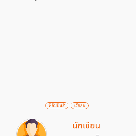
ฟิลิปปินส์
เรือล่ม
นักเขียน