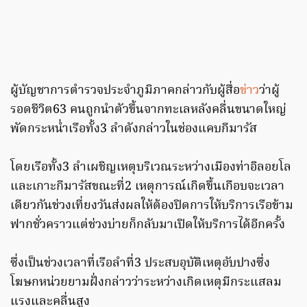
ผู้บัญชาการตำรวจประจำภูมิภาคกล่าวกับผู้สื่อ
ข่าว
ว่า
ผู้
รอดชีวิต
63
คน
ถูกนำตัวขึ้นจากทะเล
หลังคลื่นขนาดใหญ่
พัดกระหน่ำเรือทั้ง
3
ลำดังกล่าวในช่องแคบกีมารัส
โดยเรือทั้ง
3
ลำเผชิญเหตุบริเวณระหว่างเมืองท่าอิลอยโล
และเกาะกีมารัส
ขณะที่
2
เหตุการณ์เกิดขึ้นเกือบจะเวลา
เดียวกันช่วงเที่ยงวัน
ส่งผลให้ต้องปิดการให้บริการเรือข้าม
ฟากชั่วคราว
แต่ช่วงบ่ายก็กลับมาเปิดให้บริการได้อีกครั้ง
ซึ่งเป็นช่วงเวลาที่เรือลำที่
3
ประสบอุบัติเหตุอับปาง
ซึ่ง
โฆษกหน่วยยามฝั่งกล่าวว่า
ระหว่างเกิดเหตุมีกระแสลม
แรงและคลื่นสูง