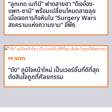
“ลูกเกด เมทินี” ฟาดสายฮา “ดีเจอ๋อง-
แพท-ซานิ” พร้อมเปลี่ยนโหมดสายลุย
เมื่อเจอภารกิจหินใน “Surgery Wars
สงครามแห่งความงาม” อีพี6
PR NEWS
“ดัง” ภูมิใจหน้าใหม่ เป็นเวอร์ชั่นที่ดีที่สุด
ตัดสินใจถูกที่ศัลยกรรม