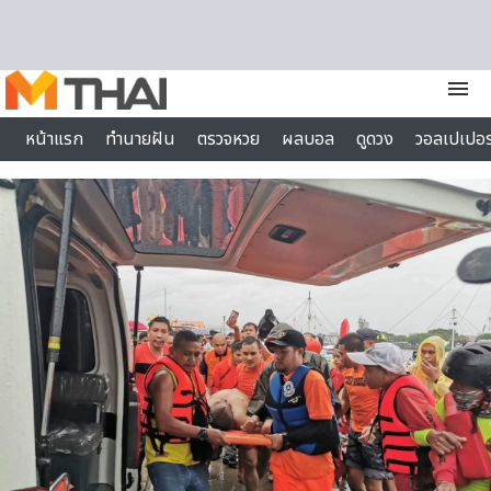
Skip to content
menu
หน้าแรก
ทำนายฝัน
ตรวจหวย
ผลบอล
ดูดวง
วอลเปเปอร
ไลฟ์สไตล์