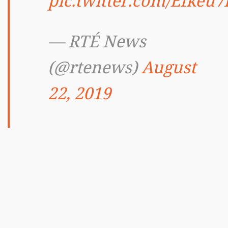
pic.twitter.com/Efkeu7
— RTÉ News
(@rtenews)
August
22, 2019