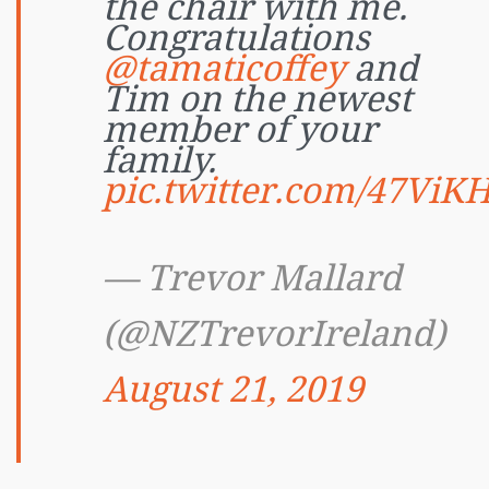
the chair with me.
Congratulations
@tamaticoffey
and
Tim on the newest
member of your
family.
pic.twitter.com/47ViK
— Trevor Mallard
(@NZTrevorIreland)
August 21, 2019