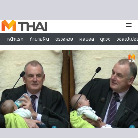
Skip to content
menu
หน้าแรก
ทำนายฝัน
ตรวจหวย
ผลบอล
ดูดวง
วอลเปเปอร
ไลฟ์สไตล์