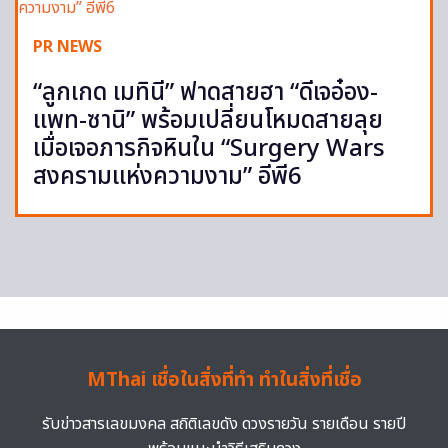
PR NEWS
“ลูกเกด เมทินี” ฟาดสายฮา “ดีเจอ๋อง-
แพท-ซานิ” พร้อมเปลี่ยนโหมดสายลุย
เมื่อเจอภารกิจหินใน “Surgery Wars
สงครามแห่งความงาม” อีพี6
MThai เชื่อในสิ่งที่ทำ ทำในสิ่งที่เชื่อ
รับข่าวสารเลขมงคล สถิติเลขดัง ดวงรายวัน รายเดือน รายปี