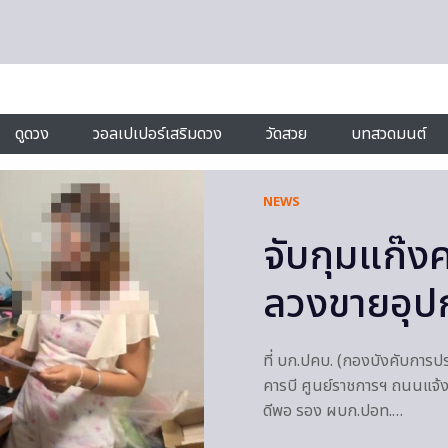
ดูดวง
วอลเปเปอร์เสริมดวง
วัดสวย
บทสวดมนต์
NEWS
จับกุมแก๊
ลวงขายอุป
ที่ บก.ปคบ. (กองบังคับการปร
คารบี ศูนย์ราชการฯ ถนนแจ้งว
ดีพอ รอง ผบก.ปอท.…