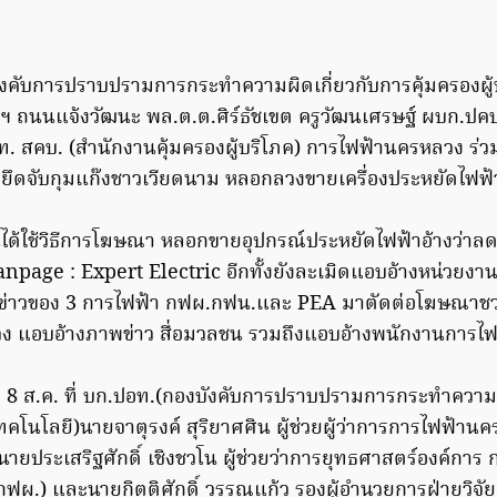
ังคับการปราบปรามการกระทำความผิดเกี่ยวกับการคุ้มครองผู้บร
รฯ ถนนแจ้งวัฒนะ พล.ต.ต.ศิร์ธัชเขต ครูวัฒนเศรษฐ์ ผบก.ปคบ.
. สคบ. (สำนักงานคุ้มครองผู้บริโภค) การไฟฟ้านครหลวง ร่ว
จยึดจับกุมแก๊งชาวเวียดนาม หลอกลวงขายเครื่องประหยัดไฟฟ้
ี้ได้ใช้วิธีการโฆษณา หลอกขายอุปกรณ์ประหยัดไฟฟ้าอ้างว่าลดค
age : Expert Electric อีกทั้งยังละเมิดแอบอ้างหน่วยงานรัฐห
พข่าวของ 3 การไฟฟ้า กฟผ.กฟน.และ PEA มาตัดต่อโฆษณาชว
 แอบอ้างภาพข่าว สื่อมวลชน รวมถึงแอบอ้างพนักงานการไฟ
ันที่ 8 ส.ค. ที่ บก.ปอท.(กองบังคับการปราบปรามการกระทําความผ
นโลยี)นายจาตุรงค์ สุริยาศศิน ผู้ช่วยผู้ว่าการการไฟฟ้าน
ยประเสริฐศักดิ์ เชิงชวโน ผู้ช่วยว่าการยุทธศาสตร์องค์การ 
ฟผ.) และนายกิตติศักดิ์ วรรณแก้ว รองผู้อำนวยการฝ่ายวิ