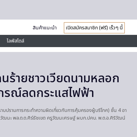
สินค้าแนะนำ
เปิดสมัครสมาชิก (ฟรี) เร็วๆ นี้
ไลฟ์สไตล์
งคนร้ายชาวเวียดนามหลอก
กรณ์ลดกระแสไฟฟ้า
าบปรามการกระทำความผิดเกี่ยวกับการคุ้มครองผู้บริโภค) ชั้น 4 อา
ัฒนะ พล.ต.ต.ศิร์ธัชเขต ครูวัฒนเศรษฐ์ ผบก.ปคบ. พ.ต.อ.ศิริวัฒน์