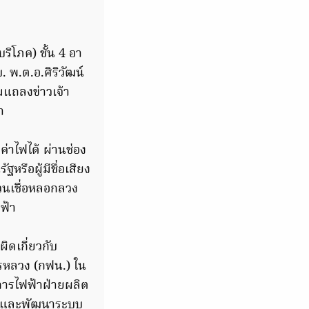
ิโภค) ชั้น 4 อา
 พ.ต.อ.ศิริวัฒน์
มแถลงข่าวเจ้า
า
่าไฟได้ ผ่านช่อง
รือผู้มีชื่อเสียง
นเชื่อหลอกลวง
ฟ้า
ิดเกี่ยวกับ
ครหลวง (กฟน.) ใน
การไฟฟ้าฝ่ายผลิต
จัยและพัฒนาระบบ