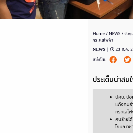
Home
/
NEWS
/ จับก
กระแสไฟฟ้า
NEWS
|
23 ส.ค. 
แบ่งปัน
ประเด็นน่าสนใ
ปคบ. ปอท
แก๊งคนร
กระแสไฟฟ
คนร้ายได้
โฆษณาชวน