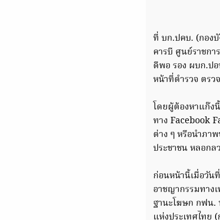
ที่ บก.ปคบ. (กองบ
คารบี ศูนย์ราชกา
ดีพอ รอง ผบก.ปอท
หน้าที่ตำรวจ ตรว
โดยผู้ต้องหาแก๊งน
ทาง Facebook Fanp
ต่าง ๆ หรือนำภา
ประชาชน หลอกลวง
ก่อนหน้านี้เมื่อว
อาชญากรรมทางเทคโ
ฐานะโฆษก กฟน. นา
แห่งประเทศไทย (ก