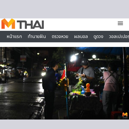
Skip to content
menu
หน้าแรก
ทำนายฝัน
ตรวจหวย
ผลบอล
ดูดวง
วอลเปเปอร
ไลฟ์สไตล์