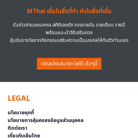
MThai เชื่อในสิ่งที่ทำ ทำในสิ่งที่เชื่อ
รับข่าวสารเลขมงคล สถิติเลขดัง ดวงรายวัน รายเดือน รายปี
พร้อมแนะนำวิธีเสริมดวง
ลุ้นรับรางวัลจากกิจกรรมเสริมความเป็นมงคลให้กับตัวท่านเอง
เปิดสมัครสมาชิก (ฟรี) เร็วๆนี้
LEGAL
นโยบายคุกกี้
นโยบายการคุ้มครองข้อมูลส่วนบุคคล
ติดต่อเรา
เกี่ยวกับเอ็มไทย