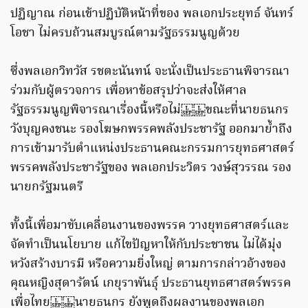
ปฏิญาณ ก่อนเข้าปฏิบัติหน้าที่ของ พลเอกประยุทธ์ จันทร์
โอชา ไม่ครบถ้วนสมบูรณ์ตามรัฐธรรมนูญด้วย
ซึ่งพลเอกวิทวัส รชตะนันทน์ จะนั่งเป็นประธานพิจารณา
ร่วมกับผู้ตรวจการ เพื่อหาข้อสรุปว่าจะส่งให้ศาล
รัฐธรรมนูญพิจารณาเรื่องนี้หรือไม่ ขณะที่นายธนกร
วังบุญคงชนะ รองโฆษกพรรคพลังประชารัฐ ออกมาย้ำถึง
การเข้ามารับตำแหน่งประธานคณะกรรมการยุทธศาสตร์
พรรคพลังประชารัฐของ พลเอกประวิตร วงษ์สุวรรณ รอง
นายกรัฐมนตรี
ทั้งนี้เพื่อมาขับเคลื่อนงานของพรรค วางยุทธศาสตร์และ
จัดทำเป็นนโยบาย แก้ไขปัญหาให้กับประชาชน ไม่ได้มุ่ง
หวังสร้างบารมี หรือความยิ่งใหญ่ ตามการกล่าวอ้างของ
คุณหญิงสุดารัตน์ เกยุราพันธุ์ ประธานยุทธศาสตร์พรรค
เพื่อไทย นายธนกร ยังพูดถึงผลงานของพลเอก