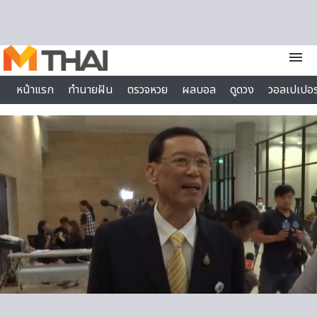
Skip to content
menu
หน้าแรก
ทำนายฝัน
ตรวจหวย
ผลบอล
ดูดวง
วอลเปเปอร
ไลฟ์สไตล์