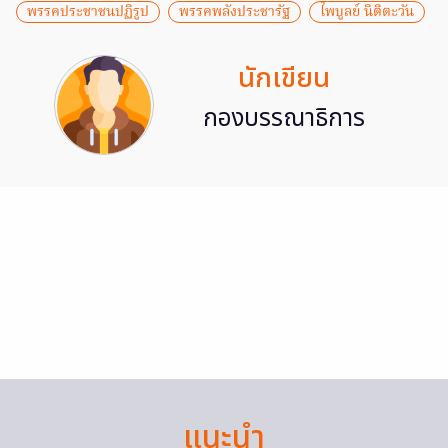
พรรคประชาชนปฏิรูป
พรรคพลังประชารัฐ
ไพบูลย์ นิติตะวัน
นักเขียน
กองบรรณาธิการ
แนะนำ