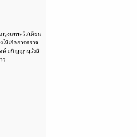
ียนกรุงเทพคริสเตียน
องให้เกิดการตรวจ
งษ์ อภิญญานุรังสี
่าว