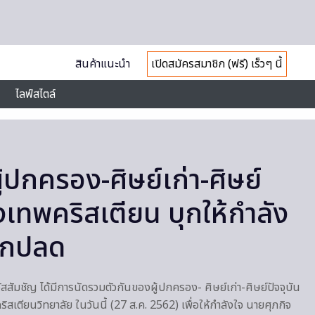
สินค้าแนะนำ
เปิดสมัครสมาชิก (ฟรี) เร็วๆ นี้
ไลฟ์สไตล์
้ปกครอง-ศิษย์เก่า-ศิษย์
ุงเทพคริสเตียน บุกให้กำลัง
ถูกปลด
อัสสัมชัญ ได้มีการนัดรวมตัวกันของผู้ปกครอง- ศิษย์เก่า-ศิษย์ปัจจุบัน
สเตียนวิทยาลัย ในวันนี้ (27 ส.ค. 2562) เพื่อให้กำลังใจ นายศุภกิจ