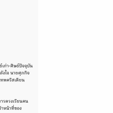
เก่า-ศิษย์ปัจจุบัน
ำลังใจ นายศุภกิจ
งเทพคริสเตียน
ยการดรงเรียนคน
้าหน้าที่ของ