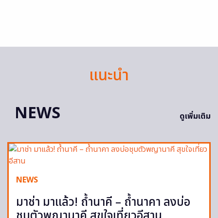
แนะนำ
NEWS
ดูเพิ่มเติม
NEWS
มาช่า มาแล้ว! ถ้ำนาคี – ถ้ำนาคา ลงบ่อ
ชุบตัวพญานาคี สุขใจเที่ยวอีสาน