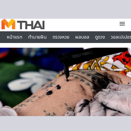
Skip to content
menu
หน้าแรก
ทำนายฝัน
ตรวจหวย
ผลบอล
ดูดวง
วอลเปเปอร
ไลฟ์สไตล์