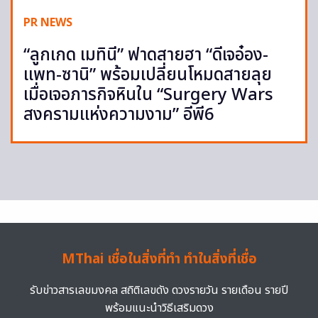
PR NEWS
“ลูกเกด เมทินี” ฟาดสายฮา “ดีเจอ๋อง-
แพท-ซานิ” พร้อมเปลี่ยนโหมดสายลุย
เมื่อเจอภารกิจหินใน “Surgery Wars
สงครามแห่งความงาม” อีพี6
MThai เชื่อในสิ่งที่ทำ ทำในสิ่งที่เชื่อ
รับข่าวสารเลขมงคล สถิติเลขดัง ดวงรายวัน รายเดือน รายปี
พร้อมแนะนำวิธีเสริมดวง