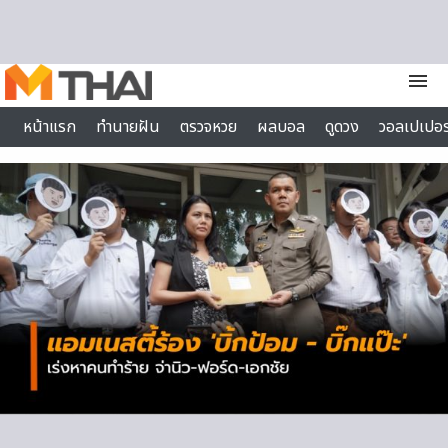
Skip to content
menu
หน้าแรก
ทำนายฝัน
ตรวจหวย
ผลบอล
ดูดวง
วอลเปเปอร
ไลฟ์สไตล์