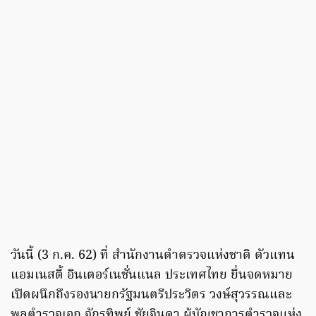
วันนี้ (3 ก.ค. 62) ที่ สำนักงานตำตรวจแห่งชาติ ตัวแทน
แอมเนสตี้ อินเตอร์เนชั่นแนล ประเทศไทย ยื่นจดหมาย
เปิดผนึกถึงรองนายกรัฐมนตรีประวิตร วงษ์สุวรรณและ
พลตำรวจเอก จักรทิพย์ ชัยจินดา ผู้บัญชาการตำรวจแห่ง