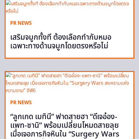
PR NEWS
เสริมจมูกทั้งที ต้องเลือกทำกับหมอ
เฉพาะทางด้านจมูกโดยตรงหรือไม่
PR NEWS
“ลูกเกด เมทินี” ฟาดสายฮา “ดีเจอ๋อง-
แพท-ซานิ” พร้อมเปลี่ยนโหมดสายลุย
เมื่อเจอภารกิจหินใน “Surgery Wars