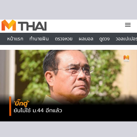
Skip to content
menu
หน้าแรก
ทำนายฝัน
ตรวจหวย
ผลบอล
ดูดวง
วอลเปเปอร
ไลฟ์สไตล์