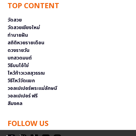
TOP CONTENT
วัดสวย
วัดสวยเชียงใหม่
ทำนายฝัน
สถิติหวยรายเดือน
ดวงรายวัน
บทสวดมนต์
วิธีบนไอ้ไข่
ไหว้ท้าวเวสสุวรรณ
วิธีไหว้วัดแขก
วอลเปเปอร์พระแม่ลักษมี
วอลเปเปอร์ ฟรี
สีมงคล
FOLLOW US