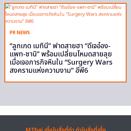
PR NEWS
“ลูกเกด เมทินี” ฟาดสายฮา “ดีเจอ๋อง-
แพท-ซานิ” พร้อมเปลี่ยนโหมดสายลุย
เมื่อเจอภารกิจหินใน “Surgery Wars
สงครามแห่งความงาม” อีพี6
MThai เชื่อในสิ่งที่ทำ ทำในสิ่งที่เชื่อ