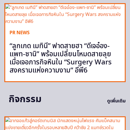
PR NEWS
“ลูกเกด เมทินี” ฟาดสายฮา “ดีเจอ๋อง-
แพท-ซานิ” พร้อมเปลี่ยนโหมดสายลุย
เมื่อเจอภารกิจหินใน “Surgery Wars
สงครามแห่งความงาม” อีพี6
กิจกรรม
ดูเพิ่มเติม