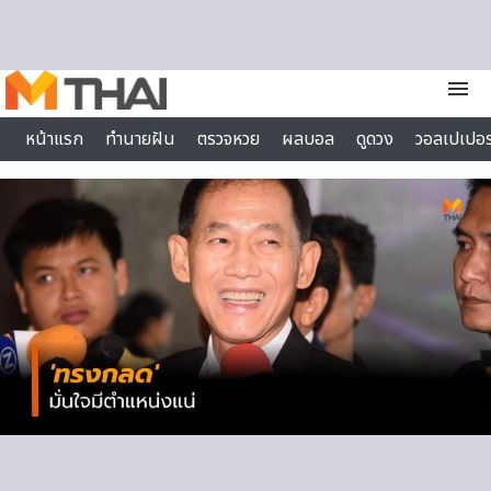
Skip to content
menu
หน้าแรก
ทำนายฝัน
ตรวจหวย
ผลบอล
ดูดวง
วอลเปเปอร
ไลฟ์สไตล์