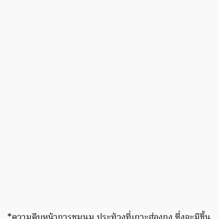
*ความคืบหน้าการชุมนุม ประท้วงที่เกาะฮ่องกง ซึ่งจะมีขึ้น