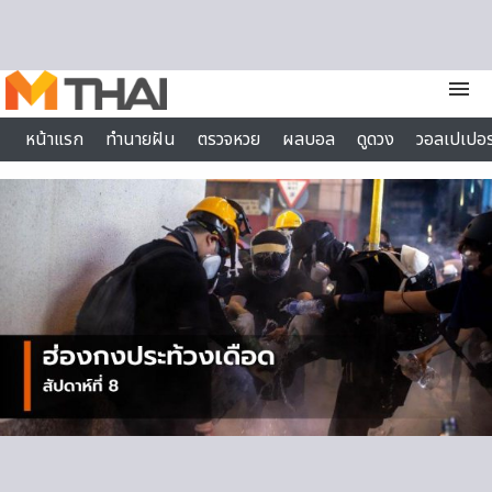
Skip to content
menu
หน้าแรก
ทำนายฝัน
ตรวจหวย
ผลบอล
ดูดวง
วอลเปเปอร
ไลฟ์สไตล์