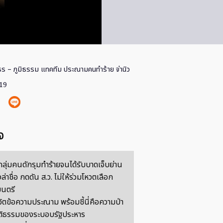
ร – ภูมิธรรม แทคทีม ประณามคนทำร้าย จ่านิว
019
จ
กกลุ่มคนดักรุมทำร้ายจนได้รับบาดเจ็บย่าน
ล่าชื่อ กดดัน ส.ว. ไม่ให้ร่วมโหวตเลือก
นตรี
ิตข้อความประณาม พร้อมชี้นี่คือความป่า
ยุติธรรมของระบอบรัฐประหาร