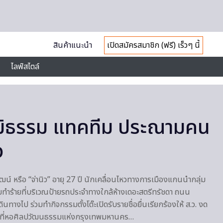
สินค้าแนะนำ
เปิดสมัครสมาชิก (ฟรี) เร็วๆ นี้
ไลฟ์สไตล์
ูมิธรรม แทคทีม ประณามคน
ว
วัฒน์ หรือ “จ่านิว” อายุ 27 ปี นักเคลื่อนไหวทางการเมืองแกนนำกลุ่ม
ุมทำร้ายที่บริเวณป้ายรถประจำทางใกล้ห้างเดอะสตรีทรัชดา ถนน
ินทางไป ร่วมทำกิจกรรมตั้งโต๊ะเปิดรับรายชื่อยื่นเรียกร้องให้ ส.ว. งด
 ที่หอศิลปวัฒนธรรมแห่งกรุงเทพมหานคร…