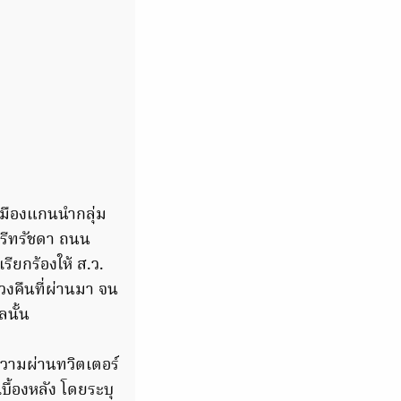
รเมืองแกนนำกลุ่ม
ตรีทรัชดา ถนน
รียกร้องให้ ส.ว.
งคืนที่ผ่านมา จน
ลนั้น
อความผ่านทวิตเตอร์
ื้องหลัง โดยระบุ