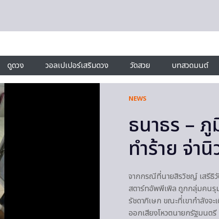
ดูดวง
วอลเปเปอร์เสริมดวง
วัดสวย
บทสวดมนต์
NEWS
ธนาธร – ภ
ทำร้าย จ่านิ
จากกรณีที่นายสิรวิชญ์ เสรีธิ
สตาร์ทอัพพีเพิล ถูกกลุ่มคนร
รัชดาภิเษก ขณะที่เขากำลังจะเด
ออกเสียงโหวตนายกรัฐมนตรี