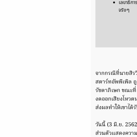
เลขาธิกา
จริงๆ
จากกรณีที่นายสิรว
สตาร์ทอัพพีเพิล 
รัชดาภิเษก ขณะที่เ
งดออกเสียงโหวตนา
ส่งผลทำให้เขาได้ร
วันนี้ (3 มิ.ย. 2
ส่วนตัวแสดงความเ