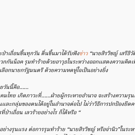
่าเถื่อนขึ้นทุกวัน ตื่นขึ้นมาได้รับฟัง
ข่าว
“นายสิรวิชญ์ เสรีธิวัฒ
กกันน็อค รุมทำร้ายด้วยอาวุธในระหว่างออกแสดงความคิดเห
ลือกนายกรัฐมนตรี ด้วยความหดหู่ใจเป็นอย่างยิ่ง
ยวันนี้คือ……
ังคมไทย เกิดภาวะที่……ฝ่ายผู้กระหายอำนาจ จะสร้างความรุนแ
นและกลุ่มของตนได้อยู่ในอำนาจต่อไป ไม่ว่าวิธีการปกป้องยึดค
ที่ป่าเถื่อน เลวร้ายอย่างไร ก็ได้หรือ “
งรุนแรง ต่อการรุมทำร้าย “นายสิรวิชญ์ หรือจ่านิว”ในระหว