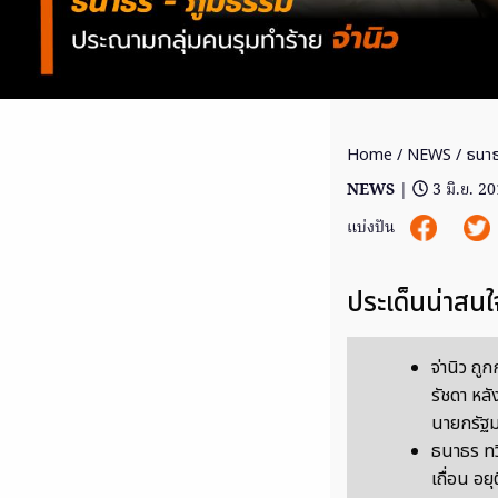
Home
/
NEWS
/ ธนาธ
NEWS
|
3 มิ.ย. 2
แบ่งปัน
ประเด็นน่าสนใ
จ่านิว ถู
รัชดา หลัง
นายกรัฐม
ธนาธร ทว
เถื่อน อ