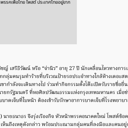
รพรรคเพื่อไทย โพสต์ ประเทศไทยอยู่ยาก
ิชญ์ เสรีธิวัฒน์ หรือ “จ่านิว” อายุ 27 ปี นักเคลื่อนไหวทางกา
ถูกกลุ่มคนรุมทำร้ายที่บริเวณป้ายรถประจำทางใกล้ห้างเดอะส
ขากำลังจะเดินทางไป ร่วมทำกิจกรรมตั้งโต๊ะเปิดรับรายชื่อยื่นเ
ยกรัฐมนตรี ที่หอศิลปวัฒนธรรมแห่งกรุงเทพมหานคร เมื่อช่ว
ับบาดเจ็บที่ใบหน้า ต้องเข้ารับรักษาอาการบาดเจ็บที่โรงพยาบา
562) นายธนาธร จึงรุ่งเรืองกิจ หัวหน้าพรรคอนาคตใหม่ โพสต์ข้
ห็นถึงเหตุดังกล่าว พร้อมประณามกลุ่มคนที่ลงมือและคนอยู่เบ