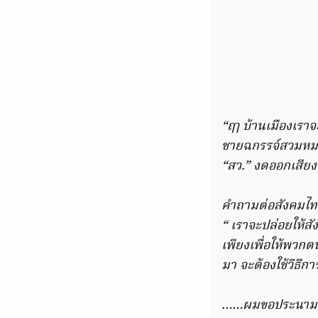
“ฤๅ บ้านเมืองเราจะป
ชายฉกรรจ์สวมหมว
“สว.” งดออกเสียงเ
คำถามต่อสังคมไท
“ เราจะปล่อยให้ส
เพียงเพื่อให้พวกต
มา จะต้องใช้วิธีการ
……ผมขอประนามอย่า