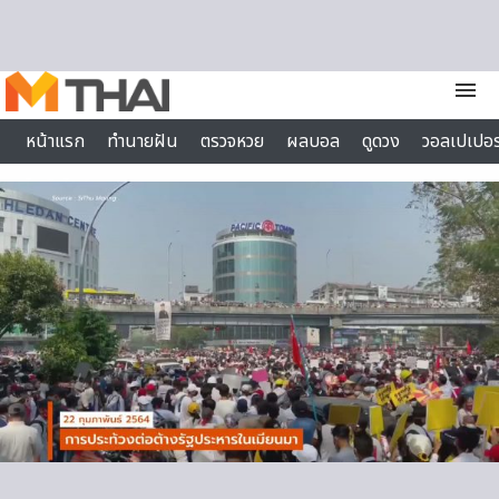
Skip to content
menu
หน้าแรก
ทำนายฝัน
ตรวจหวย
ผลบอล
ดูดวง
วอลเปเปอร
ไลฟ์สไตล์