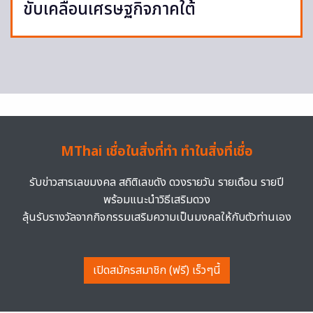
ขับเคลื่อนเศรษฐกิจภาคใต้
MThai เชื่อในสิ่งที่ทำ ทำในสิ่งที่เชื่อ
รับข่าวสารเลขมงคล สถิติเลขดัง ดวงรายวัน รายเดือน รายปี
พร้อมแนะนำวิธีเสริมดวง
ลุ้นรับรางวัลจากกิจกรรมเสริมความเป็นมงคลให้กับตัวท่านเอง
เปิดสมัครสมาชิก (ฟรี) เร็วๆนี้