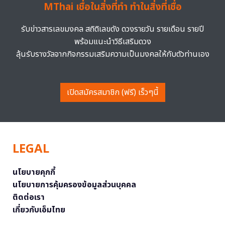
MThai เชื่อในสิ่งที่ทำ ทำในสิ่งที่เชื่อ
รับข่าวสารเลขมงคล สถิติเลขดัง ดวงรายวัน รายเดือน รายปี
พร้อมแนะนำวิธีเสริมดวง
ลุ้นรับรางวัลจากกิจกรรมเสริมความเป็นมงคลให้กับตัวท่านเอง
เปิดสมัครสมาชิก (ฟรี) เร็วๆนี้
LEGAL
นโยบายคุกกี้
นโยบายการคุ้มครองข้อมูลส่วนบุคคล
ติดต่อเรา
เกี่ยวกับเอ็มไทย