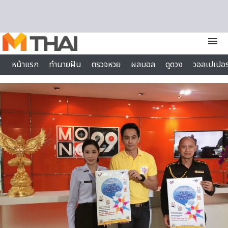
Skip to content
menu
หน้าแรก
ทำนายฝัน
ตรวจหวย
ผลบอล
ดูดวง
วอลเปเปอร
ไลฟ์สไตล์