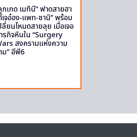
ลูกเกด เมทินี” ฟาดสายฮา
ดีเจอ๋อง-แพท-ซานิ” พร้อม
ปลี่ยนโหมดสายลุย เมื่อเจอ
ารกิจหินใน “Surgery
ars สงครามแห่งความ
าม” อีพี6