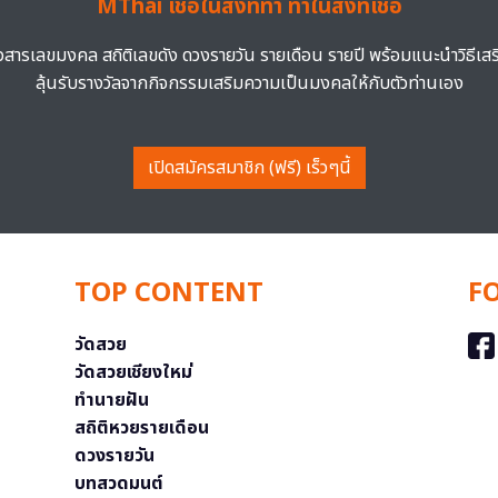
MThai เชื่อในสิ่งที่ทำ ทำในสิ่งที่เชื่อ
าวสารเลขมงคล สถิติเลขดัง ดวงรายวัน รายเดือน รายปี พร้อมแนะนำวิธีเส
ลุ้นรับรางวัลจากกิจกรรมเสริมความเป็นมงคลให้กับตัวท่านเอง
เปิดสมัครสมาชิก (ฟรี) เร็วๆนี้
TOP CONTENT
F
วัดสวย
วัดสวยเชียงใหม่
ทำนายฝัน
สถิติหวยรายเดือน
ดวงรายวัน
บทสวดมนต์