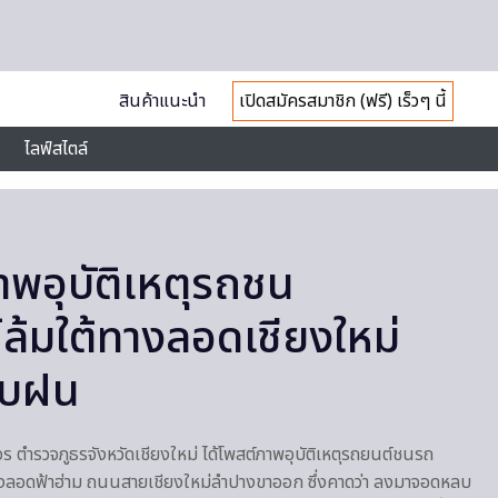
สินค้าแนะนำ
เปิดสมัครสมาชิก (ฟรี) เร็วๆ นี้
ไลฟ์สไตล์
าพอุบัติเหตุรถชน
์ล้มใต้ทางลอดเชียงใหม่
ลบฝน
 ตำรวจภูธรจังหวัดเชียงใหม่ ได้โพสต์ภาพอุบัติเหตุรถยนต์ชนรถ
างลอดฟ้าฮ่าม ถนนสายเชียงใหม่ลำปางขาออก ซึ่งคาดว่า ลงมาจอดหลบ