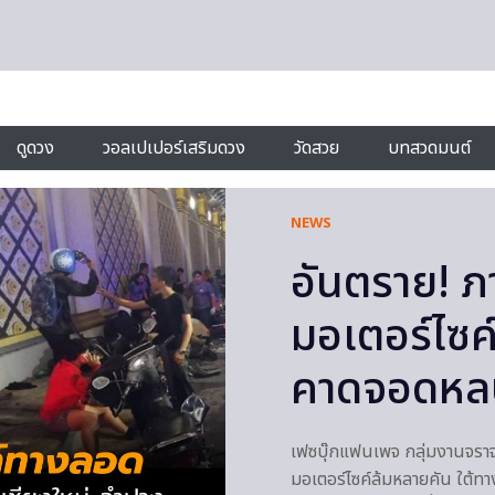
ดูดวง
วอลเปเปอร์เสริมดวง
วัดสวย
บทสวดมนต์
NEWS
อันตราย! ภ
มอเตอร์ไซค
คาดจอดห
เฟซบุ๊กแฟนเพจ กลุ่มงานจราจร
มอเตอร์ไซค์ล้มหลายคัน ใต้ท