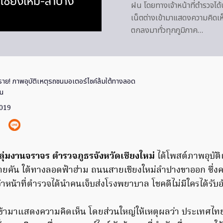
ฝน โดยทางเจ้าหน้าที่ตำรวจได้
เน็ตต่างเข้ามาแสดงความคิดเห
ตกลงมาทั่วทุกภูมิภาค…
ราย! ภาพอุบัติเหตุรถชนมอเตอร์ไซค์ล้มใต้ทางลอด
ฝน
2019
ลุ่มงานจราจร ตำรวจภูธรจังหวัดเชียงใหม่
ได้โพสต์ภาพอุบัต
ายคัน ใต้ทางลอดฟ้าฮ่าม ถนนสายเชียงใหม่ลำปางขาออก ซึ่ง
หน้าที่ตำรวจได้นำคนเจ็บส่งโรงพยาบาล โชคดีไม่มีใครได้รับ
างเข้ามาแสดงความคิดเห็น โดยส่วนใหญ่ให้เหตุผลว่า ประเทศไทย