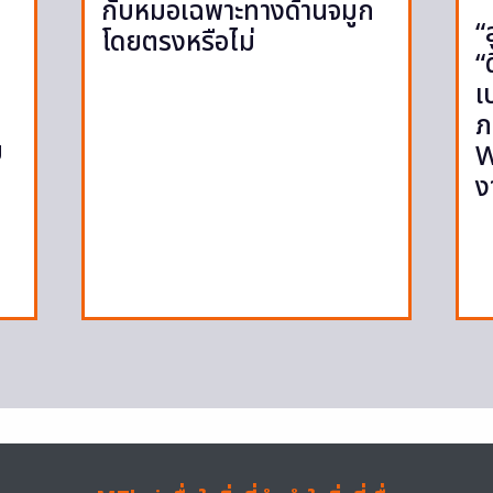
กับหมอเฉพาะทางด้านจมูก
“
โดยตรงหรือไม่
“
เ
ภ
ย
W
ง