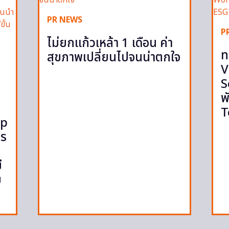
PR NEWS
P
ไม่ยกแก้วเหล้า 1 เดือน ค่า
ท
สุขภาพเปลี่ยนไปจนน่าตกใจ
V
S
พ
T
op
กร
ี
ม