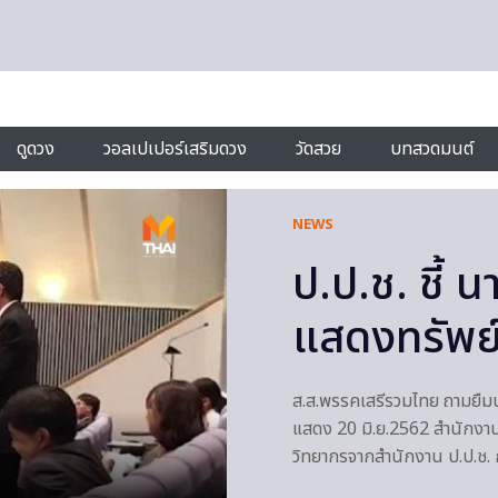
ดูดวง
วอลเปเปอร์เสริมดวง
วัดสวย
บทสวดมนต์
NEWS
ป.ป.ช. ชี้ น
แสดงทรัพย์
ส.ส.พรรคเสรีรวมไทย ถามยืมนาฬ
แสดง 20 มิ.ย.2562 สำนักงานใ
วิทยากรจากสำนักงาน ป.ป.ช. 