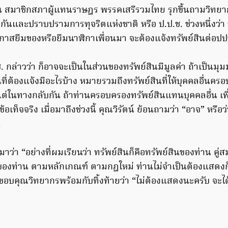
ริน สมาชิกสภาผู้แทนราษฎร พรรคเสรีรวมไทย รุกขึ้นถามวิท
นและปราบปรามการทุจริตแห่งชาติ หรือ ป.ป.ช. ช่วงหนึ่งว่า 
กาสยืมของหรือยืมนาฬิกาเพื่อนมา จะต้องแจ้งทรัพย์สินต่อปปช
 กล่าวว่า ก็อาจจะเป็นในส่วนของทรัพย์สินมีมูลค่า ถ้าเป็นมุ
นที่ต้องแจ้งมีอะไรบ้าง หมายรวมถึงทรัพย์สินที่ให้บุคคลอื่นคร
ต่ในทางกลับกัน ถ้าท่านครอบครองทรัพย์สินแทนบุคคลอื่น เพื่
เท็จจริง เมื่อมาถึงช่วงนี้ คุณวิรัตน์ ย้อนถามว่า “อาจ” หรือว
น
มาว่า “อย่างที่ผมเรียนว่า ทรัพย์สินก็คือทรัพย์สินของท่าน คู
ใข่ของท่าน ตามหลักเกณฑ์ ตามกฎใหม่ ท่านไม่จำเป็นต้องแสดงก็
าวขอบคุณวิทยากรพร้อมกับทิ้งท้ายว่า “ไม่ต้องแสดงนะครับ จะ