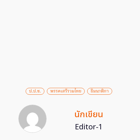
ป.ป.ช.
พรรคเสรีรวมไทย
ยืมนาฬิกา
นักเขียน
Editor-1