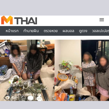
Skip to content
menu
หน้าแรก
ทำนายฝัน
ตรวจหวย
ผลบอล
ดูดวง
วอลเปเปอร
ไลฟ์สไตล์