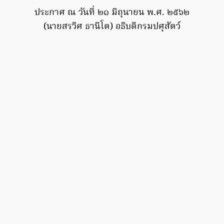
ประกาศ ณ วันที่ ๒๑ มิถุนายน พ.ศ. ๒๕๖๒
(นายสรวิศ ธานีโต) อธิบดีกรมปศุสัตว์