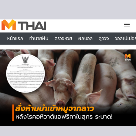
Skip to content
menu
หน้าแรก
ทำนายฝัน
ตรวจหวย
ผลบอล
ดูดวง
วอลเปเปอร
ไลฟ์สไตล์