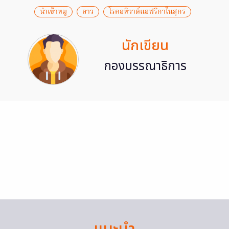
นำเข้าหมู
ลาว
โรคอหิวาต์แอฟริกาในสุกร
นักเขียน
กองบรรณาธิการ