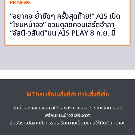
PR NEWS
“อยากจะย้ำชัดๆ ครั้งสุดท้าย!” AIS เปิด
“โซนหน้าจอ” ชวนดูสดคอนเสิร์ตอำลา
“อัสนี-วสันต์”บน AIS PLAY 8 ก.ย. นี้
MThai เชื่อในสิ่งที่ทำ ทำในสิ่งที่เชื่อ
รับข่าวสารเลขมงคล สถิติเลขดัง ดวงรายวัน รายเดือน รายปี
พร้อมแนะนำวิธีเสริมดวง
ลุ้นรับรางวัลจากกิจกรรมเสริมความเป็นมงคลให้กับตัวท่านเอง