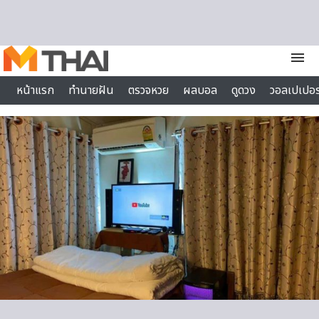
Skip to content
menu
หน้าแรก
ทำนายฝัน
ตรวจหวย
ผลบอล
ดูดวง
วอลเปเปอร
ไลฟ์สไตล์