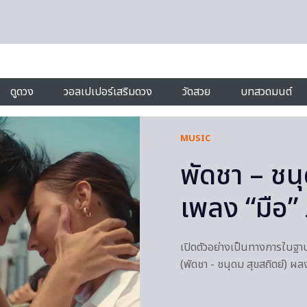
ดูดวง
วอลเปเปอร์เสริมดวง
วัดสวย
บทสวดมนต์
MUSIC
พัดชา – ชน
เพลง “มือ”
เปิดตัวอย่างเป็นทางการในฐ
(พัดชา - ชนุดม สุขสถิตย์) ผ