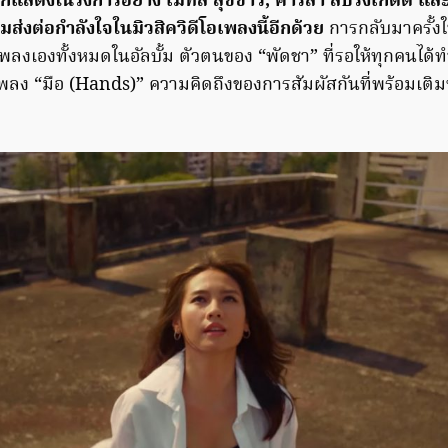
ักแสดงในวงการอย่าง เมทัล สุขขาว, คารีสา สปริงเก็ตต์ และ 
วมส่งต่อกำลังใจในมิวสิควิดีโอเพลงนี้อีกด้วย
การกลับมาครั้งใ
พลงเองทั้งหมดในอัลบั้ม ตัวตนของ “พัดชา” ที่รอให้ทุกคนได้ทำค
ลง “มือ (Hands)” ความคิดถึงของการสัมผัสกันที่พร้อมเติมพล