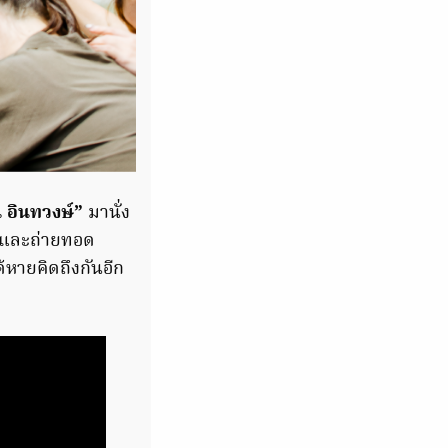
น อินทวงษ์”
มานั่ง
วและถ่ายทอด
หายคิดถึงกันอีก