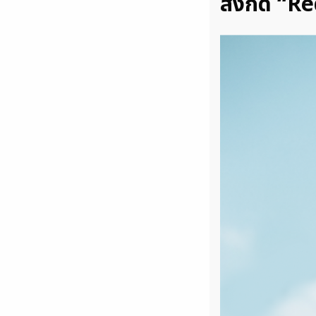
สังกัด “R