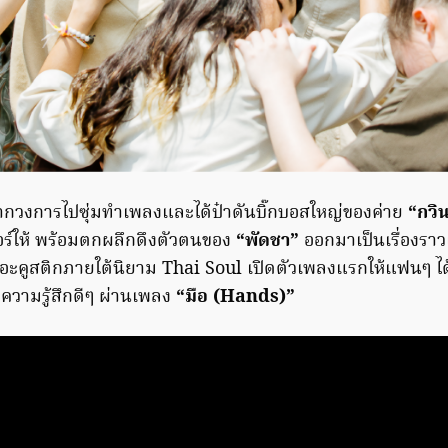
กวงการไปซุ่มทำเพลงและได้ป๋าดันบิ๊กบอสใหญ่ของค่าย
“กวิ
อร์ให้ พร้อมตกผลึกดึงตัวตนของ
“พัดชา”
ออกมาเป็นเรื่องรา
ะคูสติกภายใต้นิยาม Thai Soul เปิดตัวเพลงแรกให้แฟนๆ ได้
่อความรู้สึกดีๆ ผ่านเพลง
“มือ (Hands)”