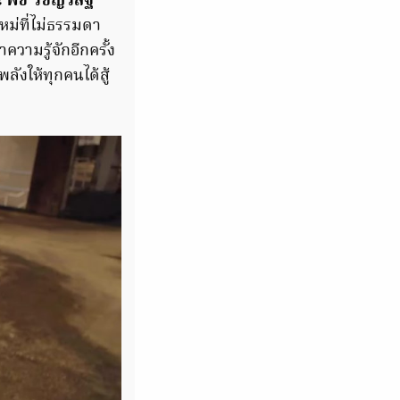
พิช วิชญ์วิสิฐ
หม่ที่ไม่ธรรมดา
วามรู้จักอีกครั้ง
ังให้ทุกคนได้สู้