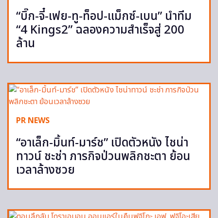
“บิ๊ก-จี๋-เฟย-ทู-ท็อป-แม็กซ์-เบน” นำทีม
“4 Kings2” ฉลองความสำเร็จสู่ 200
ล้าน
PR NEWS
“อาเล็ก-มิ้นท์-มาร์ช” เปิดตัวหนัง ไชน่า
ทาวน์ ชะช่า ภารกิจป่วนพลิกชะตา ย้อน
เวลาล้างซวย