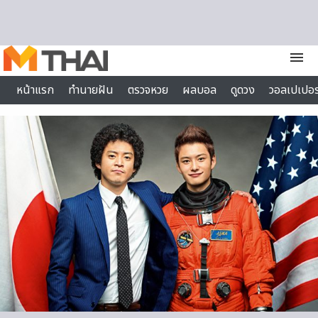
Skip to content
menu
หน้าแรก
ทำนายฝัน
ตรวจหวย
ผลบอล
ดูดวง
วอลเปเปอร
ไลฟ์สไตล์