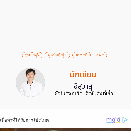
ชุน โองุริ
ดูหนังญี่ปุ่น
มะซะกิ โอะกะดะ
นักเขียน
อิสฺวาสุ
เชื่อในสิ่งที่เฮ็ด เฮ็ดในสิ่งที่เชื่อ
เนื้อหาที่ได้รับการโปรโมต