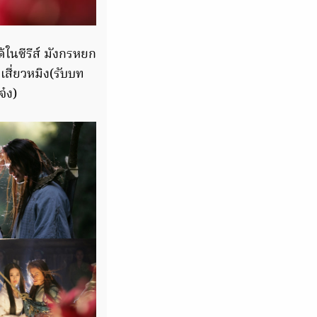
ในซีรีส์ มังกรหยก
ี่ยวหมิง(รับบท
จ๋ง)