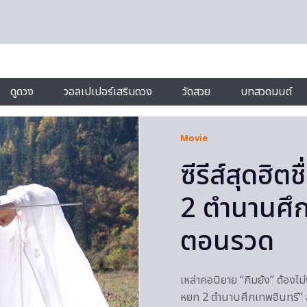
ดูดวง
วอลเปเปอร์เสริมดวง
วัดสวย
บทสวดมนต์
Movie
ซีรีส์สุดฮิ
2 ตำนานศึก
ตอนรวด
เหล่าคอนิยาย “กิมย้ง” ต้องไ
หยก 2 ตำนานศึกเทพอินทรี”