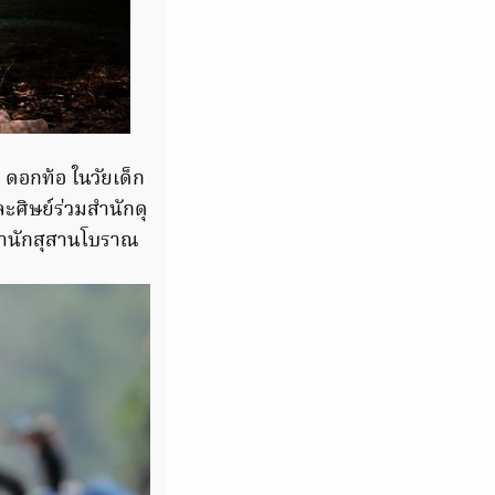
กาะ ดอกท้อ ในวัยเด็ก
ละศิษย์ร่วมสำนักดุ
่สำนักสุสานโบราณ