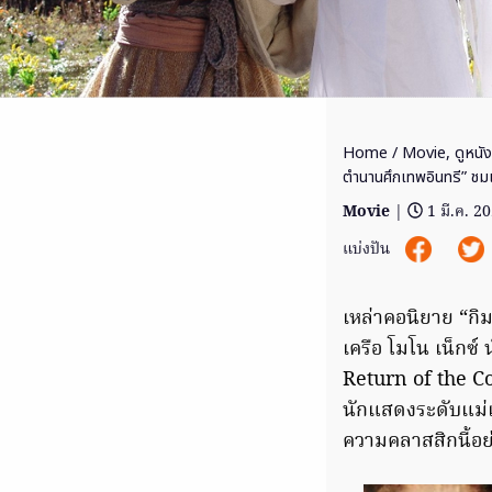
Home
/
Movie
,
ดูหนั
ตำนานศึกเทพอินทรี” ช
Movie
|
1 มี.ค. 2
แบ่งปัน
เหล่าคอนิยาย “กิ
เครือ โมโน เน็กซ์
Return of the Con
นักแสดงระดับแม่เ
ความคลาสสิกนี้อย่