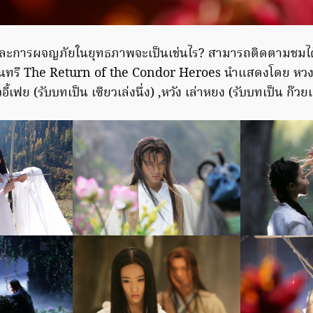
และการผจญภัยในยุทธภาพจะเป็นเช่นไร? สามารถติดตามชมได้
นทรี The Return of the Condor Heroes นำแสดงโดย หวงเส
ิวอี้เฟย (รับบทเป็น เซียวเล่งนึ่ง) ,หวัง เล่าหยง (รับบทเป็น ก๊วยเ