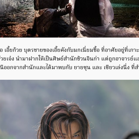
มื่อ เอี้ยก้วย บุตรชายของเอี้ยคังกับมกเนี่ยมชื้อ ที่อาศัยอยู่ที่เ
นก๊วยเจ๋ง นำมาฝากให้เป็นศิษย์สำนักช้วนจินก่า แต่ถูกอาจารย์แ
หนีออกจากสำนักและได้มาพบกับ ยายซุน และ เซียวเล่งนึ่ง ที