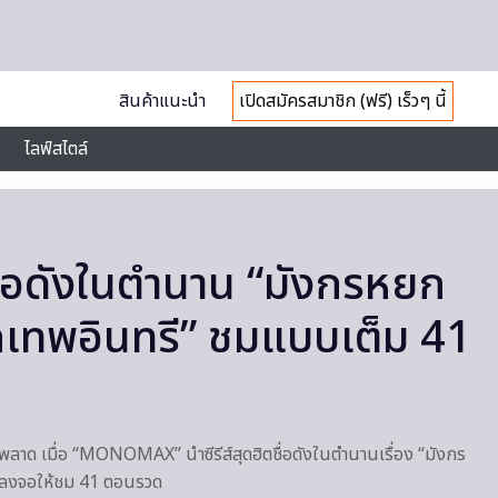
สินค้าแนะนำ
เปิดสมัครสมาชิก (ฟรี) เร็วๆ นี้
ไลฟ์สไตล์
ตชื่อดังในตำนาน “มังกรหยก
เทพอินทรี” ชมแบบเต็ม 41
ม่พลาด เมื่อ “MONOMAX” นำซีรีส์สุดฮิตชื่อดังในตำนานเรื่อง “มังกร
 ลงจอให้ชม 41 ตอนรวด