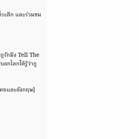
ี่ระลึก และร่วมชม
ากูรักมึง Tell The
กโลกให้รู้ว่ากู
ับไทยและอังกฤษ]