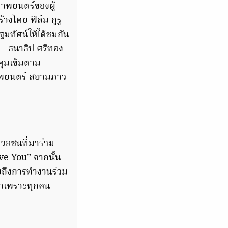
าพยนตร์ของผู้
้างโดย ฟิล์ม กูรู
มทัศน์ให้ได้ชมกัน
์ – ธนาธิป ศรีทอง
รคุมเข้มตาม
าพยนตร์ สยามภาว
อมวลชนที่มาร่วม
ve You” จากนั้น
ุยถึงการทำงานร่วม
ค่าเพราะทุกคน