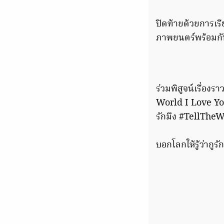
ปิดท้ายด้วยการเรี
ภาพยนตร์พร้อมกั
ร่วมพิสูจน์เรื่องร
World I Love You
รักมึง #TellTh
บอกโลกให้รู้ว่ากู