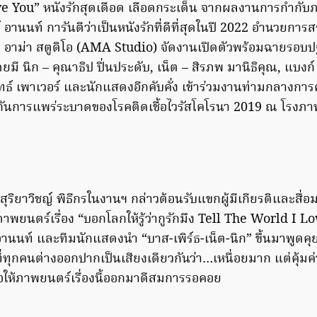
e You” หนังรักสุดเดือด เลือดกระเด็น จากผลงานการกำกับภ
อานนท์ การันตีว่าเป็นหนังรักที่ดีที่สุดในปี 2022 อำนวยการสร
อาม่า สตูดิโอ (AMA Studio) จัดงานเปิดตัวพร้อมฉายรอบปฐ
ดยมี นิก – คุณาธิป ปิ่นประดับ, เน็ต – สิรภพ มานิธิคุณ, แบงก
วฤทธ์ เพาเวอร์ และนักแสดงอีกคับคั่ง เข้าร่วมงานท่ามกลางกา
ันการแพร่ระบาดของโรคติดเชื้อไวรัสโคโรนา 2019 ณ โรงภ
์ สุริยาวิชญ์ พิธีกรในงานฯ กล่าวต้อนรับแขกผู้มีเกียรติและสื่
ยนตร์เรื่อง “บอกโลกให้รู้ว่ากูรักมึง Tell The World I Lo
 อานนท์ และทีมนักแสดงนำ “บาส-เพิร์ธ-เน็ต-นิก” ขึ้นมาพูดค
ี่ทุกคนต่างออกปากเป็นเสียงเดียวกันว่า…เหนื่อยมาก แต่คุ้ม
เพื่อให้ภาพยนตร์เรื่องนี้ออกมาดีสมการรอคอย