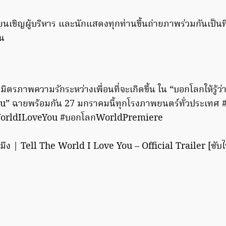
ยนเชิญผู้บริหาร และนักแสดงทุกท่านขึ้นถ่ายภาพร่วมกันเป็นท
น
าวมิตรภาพความรักระหว่างเพื่อนที่จะเกิดขึ้น ใน “บอกโลกให้รู้ว่
” ฉายพร้อมกัน 27 มกราคมนี้ทุกโรงภาพยนตร์ทั่วประเทศ #บอ
eWorldILoveYou #บอกโลกWorldPremiere
รักมึง | Tell The World I Love You – Official Trailer [ซ