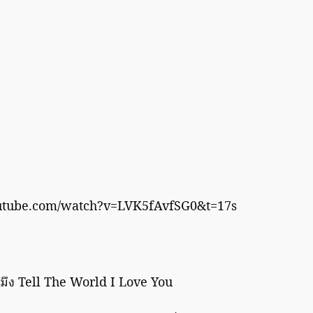
utube.com/watch?v=LVK5fAvfSG0&t=17s
รักมึง Tell The World I Love You