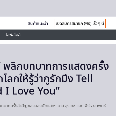
สินค้าแนะนำ
เปิดสมัครสมาชิก (ฟรี) เร็วๆ นี้
ไลฟ์สไตล์
ธ” พลิกบทบาทการแสดงครั้ง
ลกให้รู้ว่ากูรักมึง Tell
 I Love You”
บทบาทครั้งสำคัญของสองนักแสดง บาส สุรเดช และ เพิร์ธ ธนพนธ์