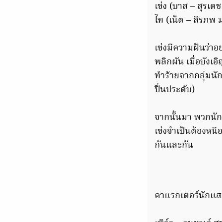
เข่ง (บาส – สุรเดช
ไท (เน็ต – สิรภพ ม
เข่งมีความฝันว่าอ
พลิกผัน เมื่อบังเอ
ทำร้ายจากกลุ่มนัก
ปิ่นประดับ)
จากนั้นมา พวกนัก
เข่งจำเป็นต้องหนีอ
กันและกัน
คาแรกเตอร์นักแสด