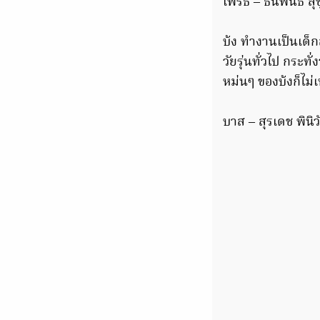
เพิร์ธ – ธนพนธ์ ส
บ้ง ทำงานเป็นเด็ก
วัยรุ่นทั่วไป กระท
หม่นๆ ของบ้งก็ไม่
บาส – สุรเดช พินิวั