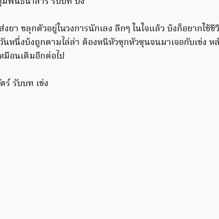
ุขุมพันธนาสาร รับบท บ้ง
ส่งยา ขลุกตัวอยู่ในวงการนักเลง ลึกๆ ในใจแล้ว บ้งก็อยากใช้ชี
ั่งวันหนึ่งบ้งถูกตามไล่ล่า ต้องหนีหัวซุกหัวซุนจนมาเจอกับเข่ง ห
เหมือนเดิมอีกต่อไป
ตร์ รับบท เข่ง