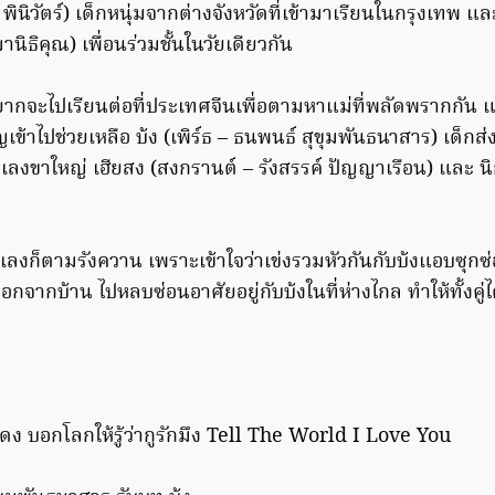
 พินิวัตร์) เด็กหนุ่มจากต่างจังหวัดที่เข้ามาเรียนในกรุงเทพ แ
านิธิคุณ) เพื่อนร่วมชั้นในวัยเดียวกัน
ยากจะไปเรียนต่อที่ประเทศจีนเพื่อตามหาแม่ที่พลัดพรากกัน แ
ิญเข้าไปช่วยเหลือ บ้ง (เพิร์ธ – ธนพนธ์ สุขุมพันธนาสาร) เด็กส่
เลงขาใหญ่ เฮียสง (สงกรานต์ – รังสรรค์ ปัญญาเรือน) และ นิ
เลงก็ตามรังควาน เพราะเข้าใจว่าเข่งรวมหัวกันกับบ้งแอบซุกซ
อกจากบ้าน ไปหลบซ่อนอาศัยอยู่กับบ้งในที่ห่างไกล ทำให้ทั้งคู่ได้
ง บอกโลกให้รู้ว่ากูรักมึง Tell The World I Love You