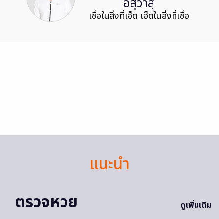
อิสฺวาสุ
เชื่อในสิ่งที่เฮ็ด เฮ็ดในสิ่งที่เชื่อ
แนะนำ
ตรวจหวย
ดูเพิ่มเติม