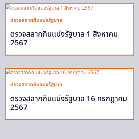
ตรวจสลากกินแบ่งรัฐบาล
ตรวจสลากกินแบ่งรัฐบาล 1 สิงหาคม
2567
ตรวจสลากกินแบ่งรัฐบาล
ตรวจสลากกินแบ่งรัฐบาล 16 กรกฎาคม
2567