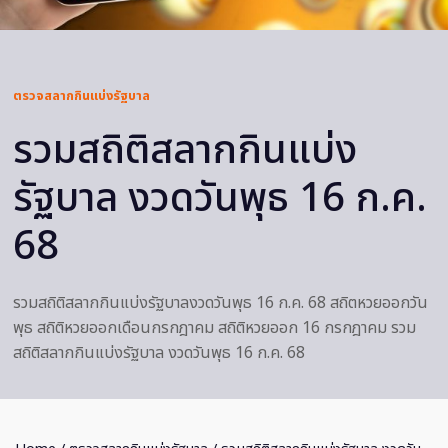
ตรวจสลากกินแบ่งรัฐบาล
รวมสถิติสลากกินแบ่ง
รัฐบาล งวดวันพุธ 16 ก.ค.
68
รวมสถิติสลากกินแบ่งรัฐบาลงวดวันพุธ 16 ก.ค. 68 สถิตหวยออกวัน
พุธ สถิติหวยออกเดือนกรกฎาคม สถิติหวยออก 16 กรกฎาคม รวม
สถิติสลากกินแบ่งรัฐบาล งวดวันพุธ 16 ก.ค. 68