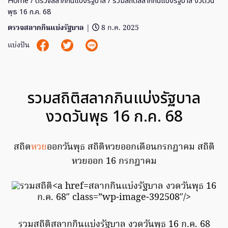
Home
/
ตรวจสลากกินแบ่งรัฐบาล
/ รวมสถิติสลากกินแบ่งรัฐบาล งวดวัน
พุธ 16 ก.ค. 68
ตรวจสลากกินแบ่งรัฐบาล
|
8 ก.ค. 2025
แบ่งปัน
รวมสถิติสลากกินแบ่งรัฐบาล
งวดวันพุธ 16 ก.ค. 68
สถิต
หวย
ออกวันพุธ สถิติหวยออกเดือนกรกฎาคม สถิติ
หวยออก 16 กรกฎาคม
สลากกินแบ่งรัฐบาล งวดวันพุธ 16
ก.ค. 68″ class=”wp-image-392508″/>
รวมสถิติสลากกินแบ่งรัฐบาล งวดวันพุธ 16 ก.ค. 68