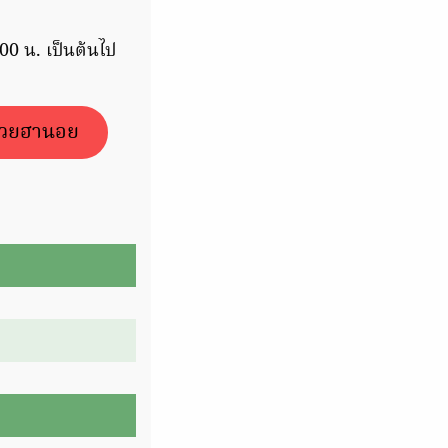
.00 น. เป็นต้นไป
วยฮานอย