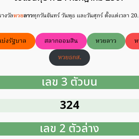
รางวัล
หวย
ลาว
ทุกวันจันทร์ วันพุธ และวันศุกร์ ตั้งแต่เวลา 20
บ่งรัฐบาล
สลากออมสิน
หวยลาว
ห
หวยธกส.
เลข 3 ตัวบน
324
เลข 2 ตัวล่าง