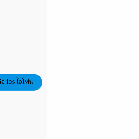
ถือ ios ไอโฟน