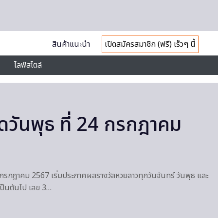
สินค้าแนะนำ
เปิดสมัครสมาชิก (ฟรี) เร็วๆ นี้
ไลฟ์สไตล์
วันพุธ ที่ 24 กรกฎาคม
24 กรกฎาคม 2567 เริ่มประกาศผลรางวัลหวยลาวทุกวันจันทร์ วันพุธ และ
 เป็นต้นไป เลข 3…