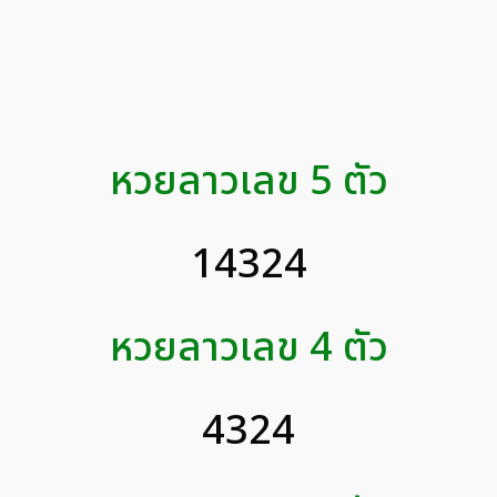
หวยลาวเลข 5 ตัว
14324
หวยลาวเลข 4 ตัว
4324