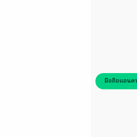
มือถือแอนด