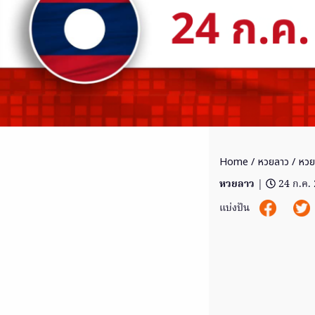
Home
/
หวยลาว
/ หวย
หวยลาว
|
24 ก.ค.
แบ่งปัน