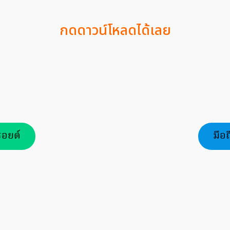
กดดาวน์โหลดได้เลย
รอยด์
มือ