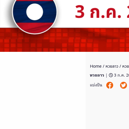
Home
/
หวยลาว
/ หวย
หวยลาว
|
3 ก.ค. 
แบ่งปัน