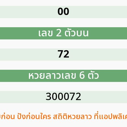
00
เลข 2 ตัวบน
72
หวยลาวเลข 6 ตัว
300072
วยก่อน ปังก่อนใคร สถิติหวยลาว ที่แอปพล