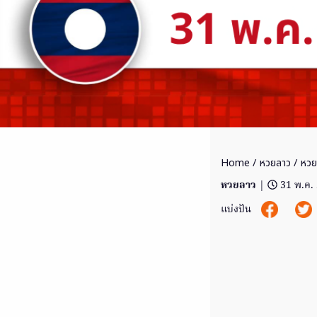
Home
/
หวยลาว
/ หวย
หวยลาว
|
31 พ.ค.
แบ่งปัน