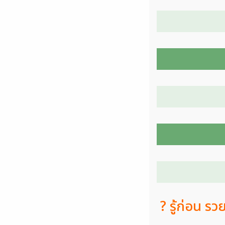
? รู้ก่อน ร