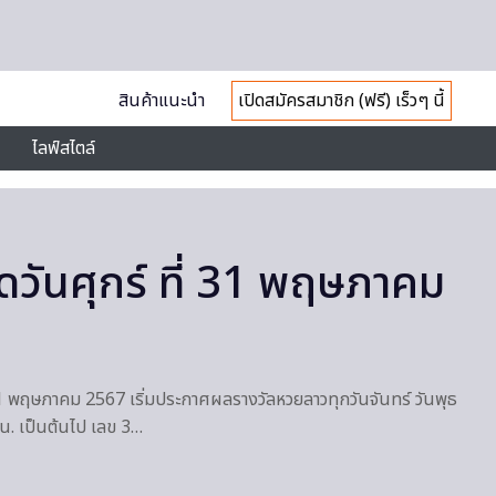
สินค้าแนะนำ
เปิดสมัครสมาชิก (ฟรี) เร็วๆ นี้
ไลฟ์สไตล์
วันศุกร์ ที่ 31 พฤษภาคม
่ 31 พฤษภาคม 2567 เริ่มประกาศผลรางวัลหวยลาวทุกวันจันทร์ วันพุธ
0 น. เป็นต้นไป เลข 3…