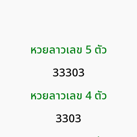
หวยลาวเลข 5 ตัว
33303
หวยลาวเลข 4 ตัว
3303