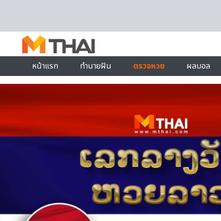
Skip to content
หน้าแรก
ทำนายฝัน
ตรวจหวย
ผลบอล