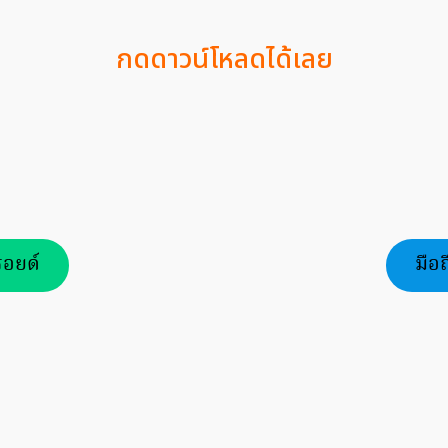
กดดาวน์โหลดได้เลย
รอยด์
มือ