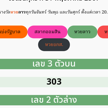
รางวัล
หวย
ลาว
ทุกวันจันทร์ วันพุธ และวันศุกร์ ตั้งแต่เวลา 20
บ่งรัฐบาล
สลากออมสิน
หวยลาว
ห
หวยธกส.
เลข 3 ตัวบน
303
เลข 2 ตัวล่าง