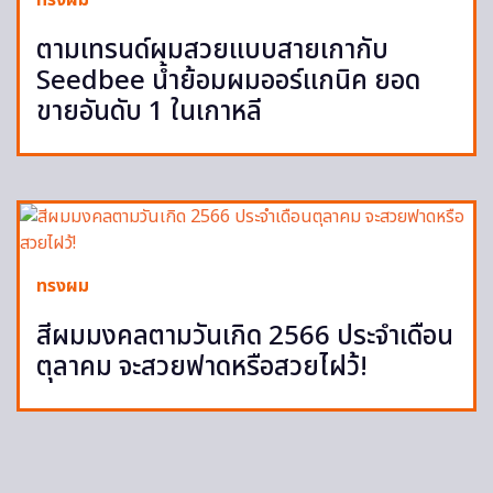
ทรงผม
ตามเทรนด์ผมสวยแบบสายเกากับ
Seedbee น้ำย้อมผมออร์แกนิค ยอด
ขายอันดับ 1 ในเกาหลี
ทรงผม
สีผมมงคลตามวันเกิด 2566 ประจำเดือน
ตุลาคม จะสวยฟาดหรือสวยไฝว้!