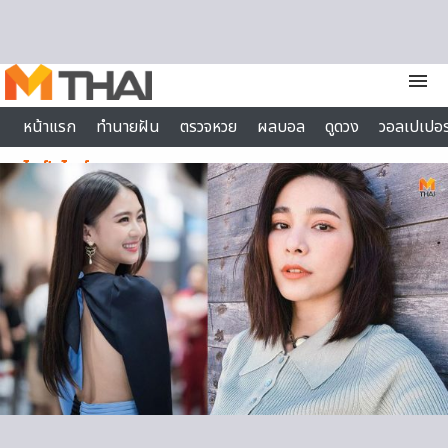
Skip to content
menu
หน้าแรก
ทำนายฝัน
ตรวจหวย
ผลบอล
ดูดวง
วอลเปเปอร
ไลฟ์สไตล์