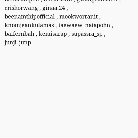
crishorwang , ginaa.24 ,
beenamthipofficial , mookworranit ,
knomjeankulamas , taewaew_natapohn ,
baifernbah , kemisarap , supassra_sp ,
junji_junp