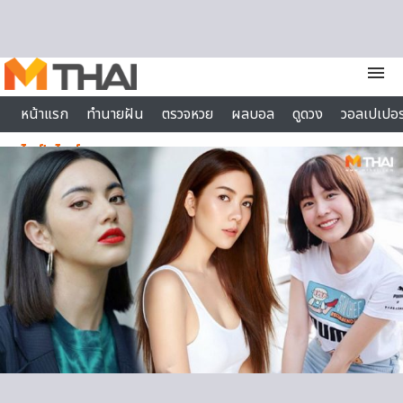
Skip to content
menu
หน้าแรก
ทำนายฝัน
ตรวจหวย
ผลบอล
ดูดวง
วอลเปเปอร
ไลฟ์สไตล์