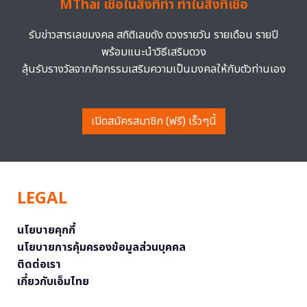
MThai เชื่อในสิ่งที่ทำ ทำในสิ่งที่เชื่อ
รับข่าวสารเลขมงคล สถิติเลขดัง ดวงรายวัน รายเดือน รายปี
พร้อมแนะนำวิธีเสริมดวง
ลุ้นรับรางวัลจากกิจกรรมเสริมความเป็นมงคลให้กับตัวท่านเอง
เปิดสมัครสมาชิก (ฟรี) เร็วๆนี้
LEGAL
นโยบายคุกกี้
นโยบายการคุ้มครองข้อมูลส่วนบุคคล
ติดต่อเรา
เกี่ยวกับเอ็มไทย