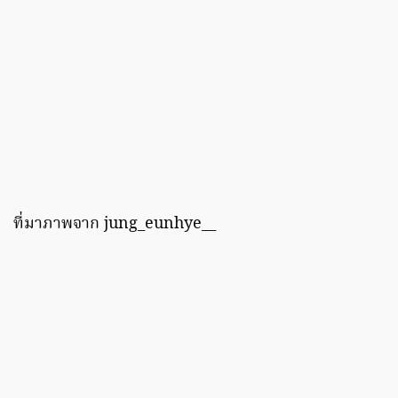
ที่มาภาพจาก jung_eunhye__