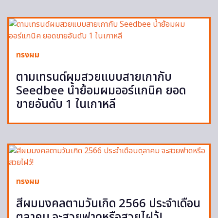
ทรงผม
ตามเทรนด์ผมสวยแบบสายเกากับ
Seedbee น้ำย้อมผมออร์แกนิค ยอด
ขายอันดับ 1 ในเกาหลี
ทรงผม
สีผมมงคลตามวันเกิด 2566 ประจำเดือน
ตุลาคม จะสวยฟาดหรือสวยไฝว้!