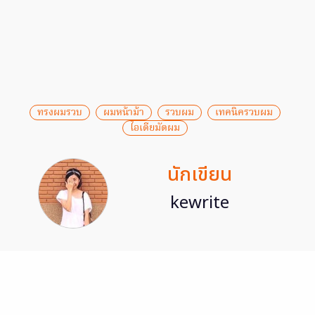
ทรงผมรวบ
ผมหน้าม้า
รวบผม
เทคนิครวบผม
ไอเดียมัดผม
นักเขียน
kewrite