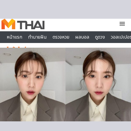
Skip to content
menu
หน้าแรก
ทำนายฝัน
ตรวจหวย
ผลบอล
ดูดวง
วอลเปเปอร
ไลฟ์สไตล์