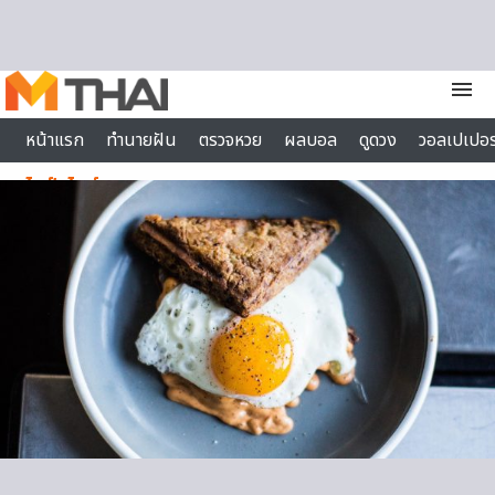
Skip to content
menu
หน้าแรก
ทำนายฝัน
ตรวจหวย
ผลบอล
ดูดวง
วอลเปเปอร
ไลฟ์สไตล์